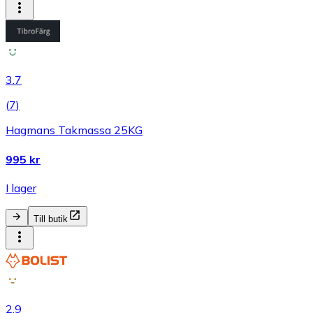
3.7
(
7
)
Hagmans Takmassa 25KG
995 kr
I lager
Till butik
2.9