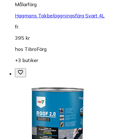
Målarfärg
Hagmans Takbeläggningsfärg Svart 4L
fr.
395 kr
hos
TibroFärg
+3 butiker