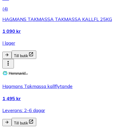
(
4
)
HAGMANS TAKMASSA TAKMASSA KALLFL 25KG
1 090 kr
I lager
Till butik
Hagmans Takmassa kallflytande
1 495 kr
Leverans: 2-6 dagar
Till butik