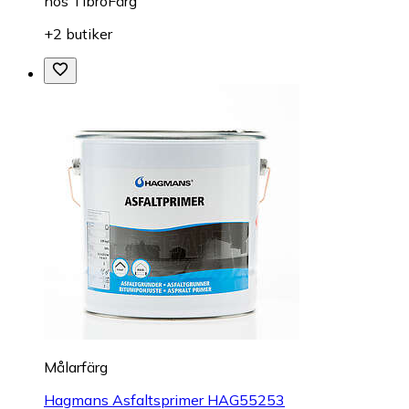
hos
TibroFärg
+2 butiker
Målarfärg
Hagmans Asfaltsprimer HAG55253