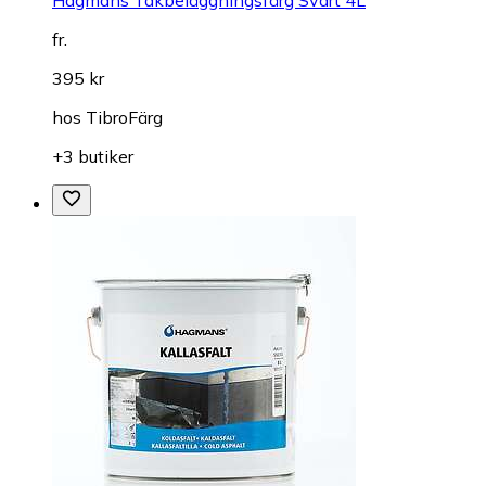
Hagmans Takbeläggningsfärg Svart 4L
fr.
395 kr
hos
TibroFärg
+3 butiker