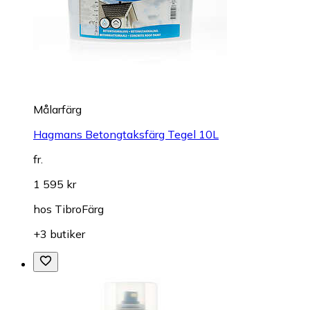
Målarfärg
Hagmans Betongtaksfärg Tegel 10L
fr.
1 595 kr
hos
TibroFärg
+3 butiker