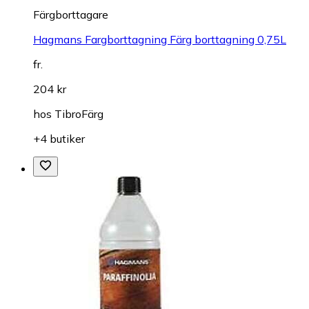
Färgborttagare
Hagmans Fargborttagning Färg borttagning 0,75L
fr.
204 kr
hos
TibroFärg
+4 butiker