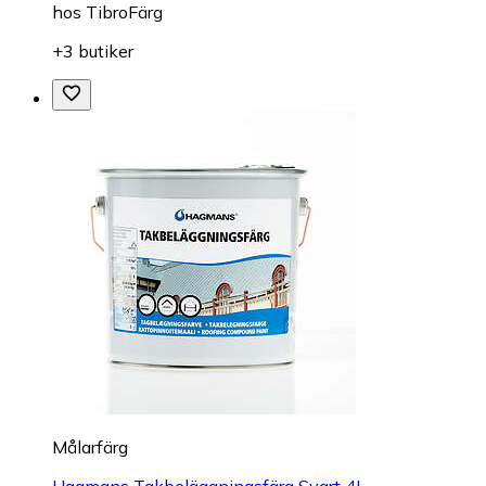
hos
TibroFärg
+3 butiker
Målarfärg