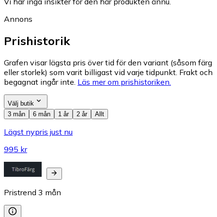
Vi har inga insikter för den här produkten ännu.
Annons
Prishistorik
Grafen visar lägsta pris över tid för den variant (såsom färg
eller storlek) som varit billigast vid varje tidpunkt. Frakt och
begagnat ingår inte.
Läs mer om prishistoriken.
Välj butik
3 mån
6 mån
1 år
2 år
Allt
Lägst nypris just nu
995 kr
Pristrend
3
mån