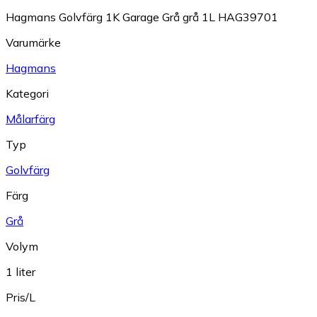
Hagmans Golvfärg 1K Garage Grå grå 1L HAG39701
Varumärke
Hagmans
Kategori
Målarfärg
Typ
Golvfärg
Färg
Grå
Volym
1 liter
Pris/L