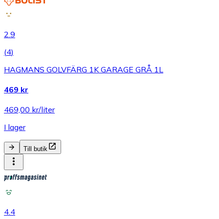
2.9
(
4
)
HAGMANS GOLVFÄRG 1K GARAGE GRÅ 1L
469 kr
469,00 kr/liter
I lager
Till butik
4.4