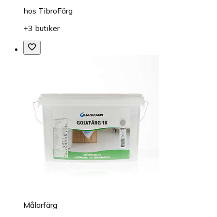
hos
TibroFärg
+3 butiker
Målarfärg