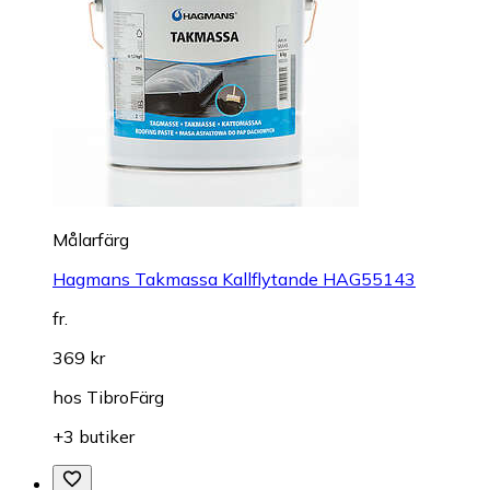
Målarfärg
Hagmans Takmassa Kallflytande HAG55143
fr.
369 kr
hos
TibroFärg
+3 butiker