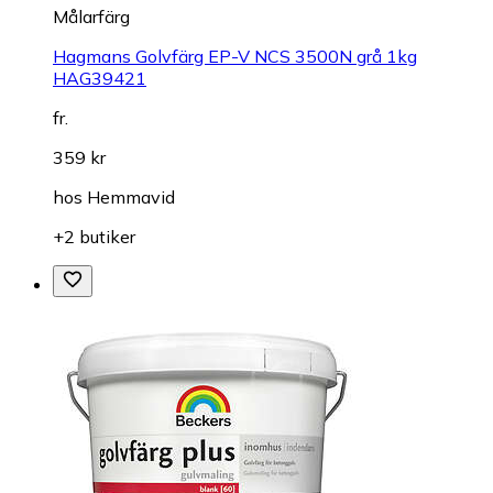
Målarfärg
Hagmans Golvfärg EP-V NCS 3500N grå 1kg
HAG39421
fr.
359 kr
hos
Hemmavid
+2 butiker