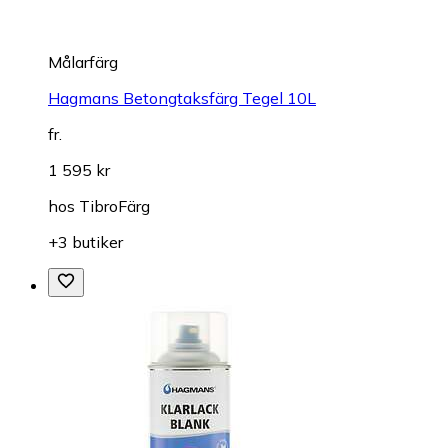
Målarfärg
Hagmans Betongtaksfärg Tegel 10L
fr.
1 595 kr
hos
TibroFärg
+3 butiker