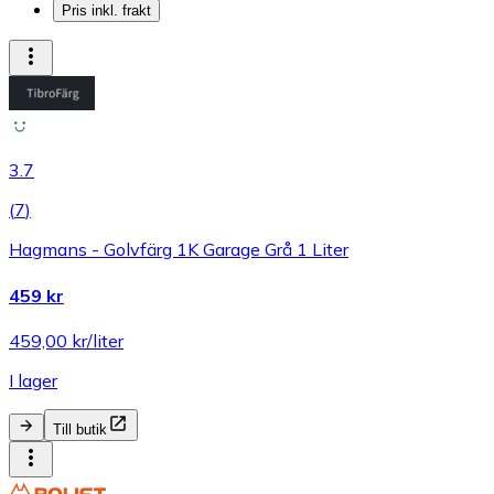
Pris inkl. frakt
3.7
(
7
)
Hagmans - Golvfärg 1K Garage Grå 1 Liter
459 kr
459,00 kr/liter
I lager
Till butik