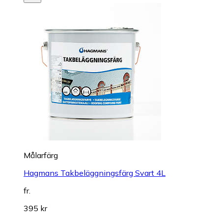
Målarfärg
Hagmans Takbeläggningsfärg Svart 4L
fr.
395 kr