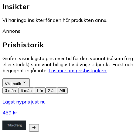
Insikter
Vi har inga insikter för den här produkten ännu.
Annons
Prishistorik
Grafen visar lägsta pris över tid för den variant (såsom färg
eller storlek) som varit billigast vid varje tidpunkt. Frakt och
begagnat ingår inte.
Läs mer om prishistoriken.
Välj butik
3 mån
6 mån
1 år
2 år
Allt
Lägst nypris just nu
459 kr