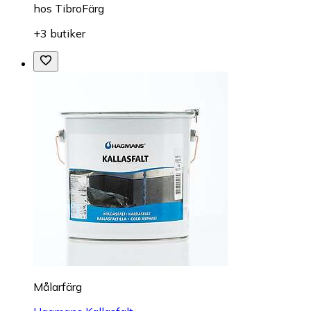
hos
TibroFärg
+3 butiker
Målarfärg