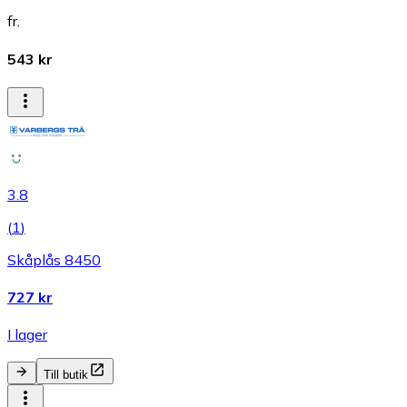
fr.
543 kr
3.8
(
1
)
Skåplås 8450
727 kr
I lager
Till butik