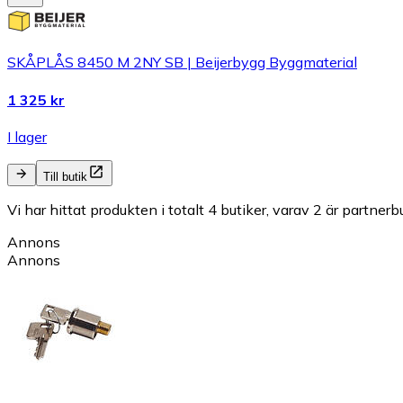
SKÅPLÅS 8450 M 2NY SB | Beijerbygg Byggmaterial
1 325 kr
I lager
Till butik
Vi har hittat produkten i totalt 4 butiker, varav 2 är partnerbu
Annons
Annons