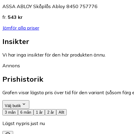
ASSA ABLOY Skåplås Abloy 8450 757776
fr.
543 kr
Jämför alla priser
Insikter
Vi har inga insikter för den här produkten ännu.
Annons
Prishistorik
Grafen visar lägsta pris över tid för den variant (såsom färg e
Välj butik
3 mån
6 mån
1 år
2 år
Allt
Lägst nypris just nu