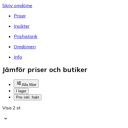
Skriv omdöme
Priser
Insikter
Prishistorik
Omdömen
Info
Jämför priser och butiker
Alla filter
I lager
Pris inkl. frakt
Visa 2 st