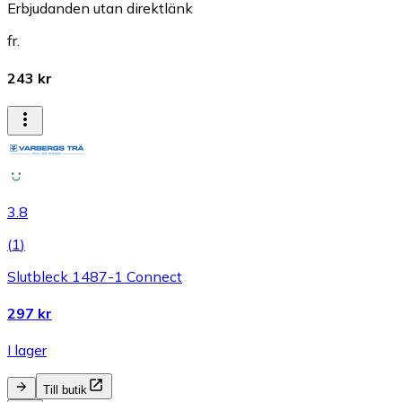
Erbjudanden utan direktlänk
fr.
243 kr
3.8
(
1
)
Slutbleck 1487-1 Connect
297 kr
I lager
Till butik