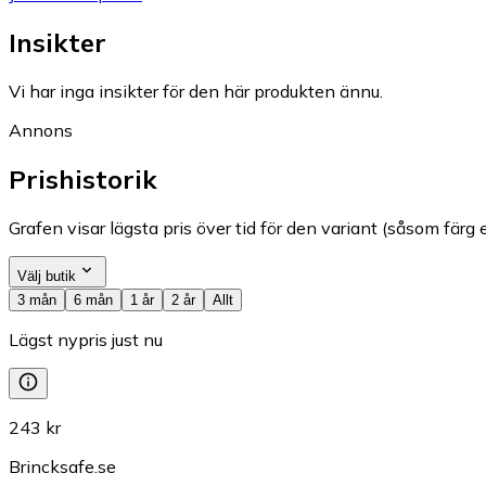
Insikter
Vi har inga insikter för den här produkten ännu.
Annons
Prishistorik
Grafen visar lägsta pris över tid för den variant (såsom färg e
Välj butik
3 mån
6 mån
1 år
2 år
Allt
Lägst nypris just nu
243 kr
Brincksafe.se