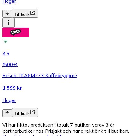
I lager
Till butik
4.5
(
500+
)
Bosch TKA6M273 Kaffebryggare
1 599 kr
I lager
Till butik
Vi har hittat produkten i totalt 7 butiker, varav 3 är
partnerbutiker hos Prisjakt och har direktlänk till butiken.