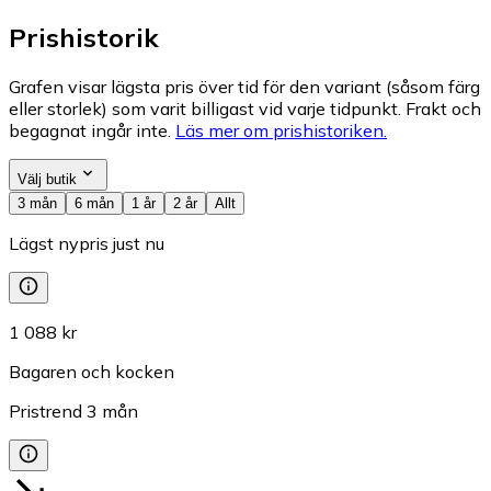
Prishistorik
Grafen visar lägsta pris över tid för den variant (såsom färg
eller storlek) som varit billigast vid varje tidpunkt. Frakt och
begagnat ingår inte.
Läs mer om prishistoriken.
Välj butik
3 mån
6 mån
1 år
2 år
Allt
Lägst nypris just nu
1 088 kr
Bagaren och kocken
Pristrend
3
mån