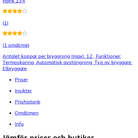
Rank 234
(
1
)
(
1 omdöme
)
Antalet koppar per bryggning (max): 12 , Funktioner:
Termoskanna, Automatisk avstängning, Typ av bryggare:
Elbryggare
Priser
Insikter
Prishistorik
Omdömen
Info
Jämför priser och butiker