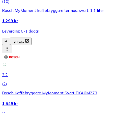
(
10
)
Bosch MyMoment kaffebryggare termos, svart, 1,1 liter
1 299 kr
Leverans: 0-1 dagar
Till butik
3.2
(
2
)
Bosch Kaffebryggare MyMoment Svart TKA6M273
1 549 kr