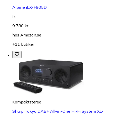
Alpine iLX-F905D
fr.
9 780 kr
hos
Amazon.se
+11 butiker
Kompaktstereo
Sharp Tokyo DAB+ All-in-One Hi-Fi System XL-