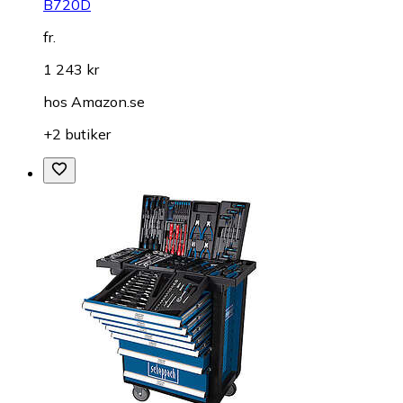
B720D
fr.
1 243 kr
hos
Amazon.se
+2 butiker