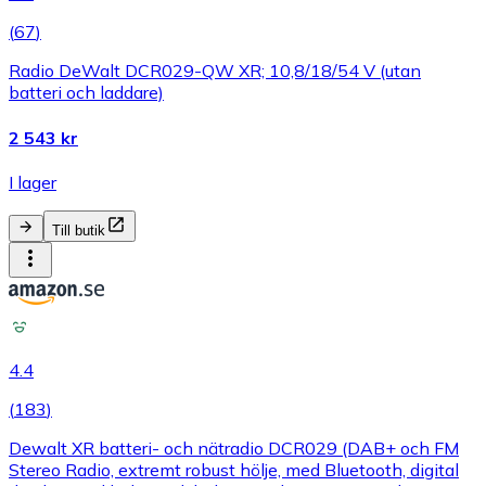
(
67
)
Radio DeWalt DCR029-QW XR; 10,8/18/54 V (utan
batteri och laddare)
2 543 kr
I lager
Till butik
4.4
(
183
)
Dewalt XR batteri- och nätradio DCR029 (DAB+ och FM
Stereo Radio, extremt robust hölje, med Bluetooth, digital