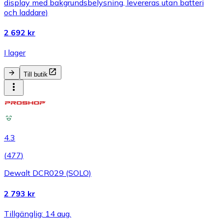
display med bakgrundsbelysning, levereras utan batteri
och laddare)
2 692 kr
I lager
Till butik
4.3
(
477
)
Dewalt DCR029 (SOLO)
2 793 kr
Tillgänglig: 14 aug.