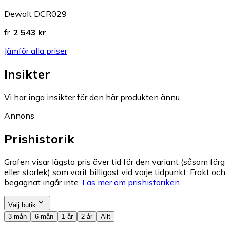
Dewalt DCR029
fr.
2 543 kr
Jämför alla priser
Insikter
Vi har inga insikter för den här produkten ännu.
Annons
Prishistorik
Grafen visar lägsta pris över tid för den variant (såsom färg
eller storlek) som varit billigast vid varje tidpunkt. Frakt och
begagnat ingår inte.
Läs mer om prishistoriken.
Välj butik
3 mån
6 mån
1 år
2 år
Allt