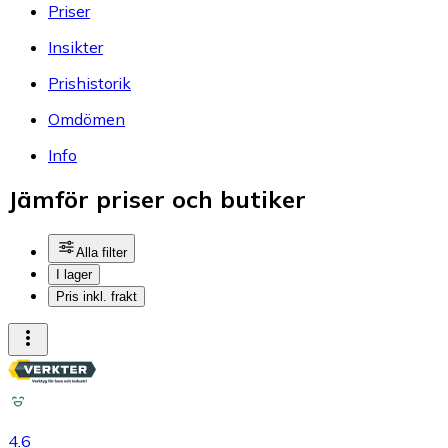
Priser
Insikter
Prishistorik
Omdömen
Info
Jämför priser och butiker
Alla filter
I lager
Pris inkl. frakt
4.6