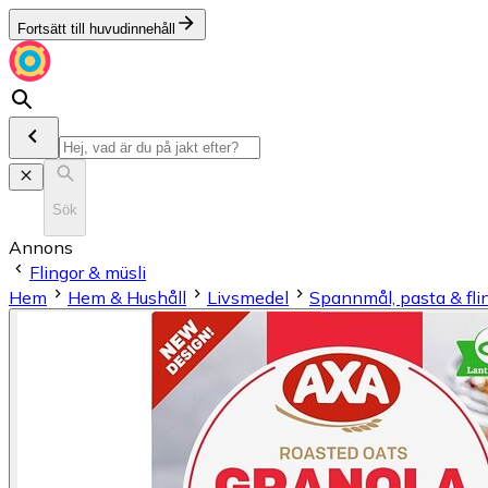
Fortsätt till huvudinnehåll
Sök
Annons
Flingor & müsli
Hem
Hem & Hushåll
Livsmedel
Spannmål, pasta & fli