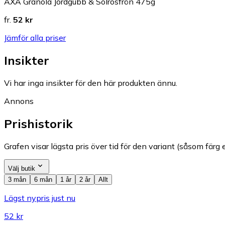
AXA Granola Jordgubb & Solrosfrön 475g
fr.
52 kr
Jämför alla priser
Insikter
Vi har inga insikter för den här produkten ännu.
Annons
Prishistorik
Grafen visar lägsta pris över tid för den variant (såsom färg e
Välj butik
3 mån
6 mån
1 år
2 år
Allt
Lägst nypris just nu
52 kr