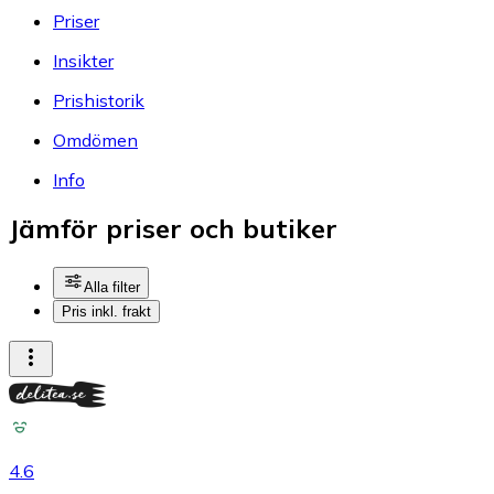
Priser
Insikter
Prishistorik
Omdömen
Info
Jämför priser och butiker
Alla filter
Pris inkl. frakt
4.6