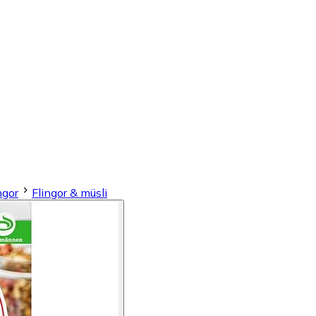
ngor
Flingor & müsli