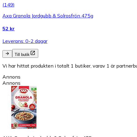
(
149
)
Axa Granola Jordgubb & Solrosfrön 475g
52 kr
Leverans: 0-2 dagar
Till butik
Vi har hittat produkten i totalt 1 butiker, varav 1 är partnerbu
Annons
Annons