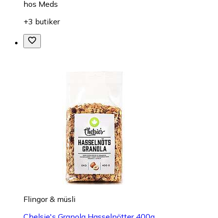
hos
Meds
+3 butiker
Flingor & müsli
Chelsie's Granola Hasselnötter 400g