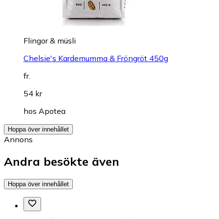
Flingor & müsli
Chelsie's Kardemumma & Fröngröt 450g
fr.
54 kr
hos
Apotea
Hoppa över innehållet
Annons
Andra besökte även
Hoppa över innehållet