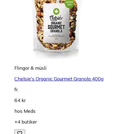
Flingor & müsli
Chelsie's Organic Gourmet Granola 400g
fr.
64 kr
hos
Meds
+4 butiker