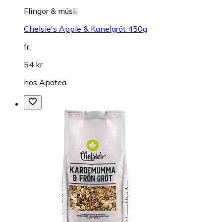
Flingor & müsli
Chelsie's Äpple & Kanelgröt 450g
fr.
54 kr
hos
Apotea