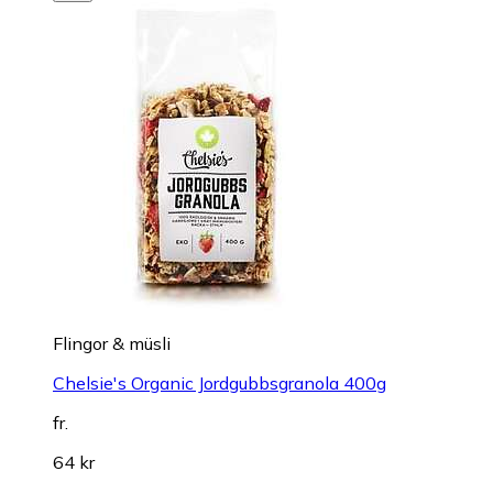
Flingor & müsli
Chelsie's Organic Jordgubbsgranola 400g
fr.
64 kr