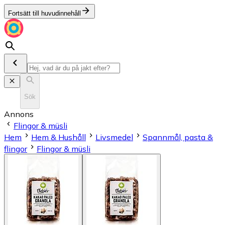
Fortsätt till huvudinnehåll
Sök
Annons
Flingor & müsli
Hem
Hem & Hushåll
Livsmedel
Spannmål, pasta &
flingor
Flingor & müsli