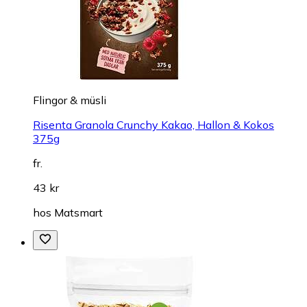
Flingor & müsli
Risenta Granola Crunchy Kakao, Hallon & Kokos
375g
fr.
43 kr
hos
Matsmart