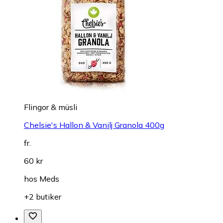
Flingor & müsli
Chelsie's Hallon & Vanilj Granola 400g
fr.
60 kr
hos
Meds
+2 butiker