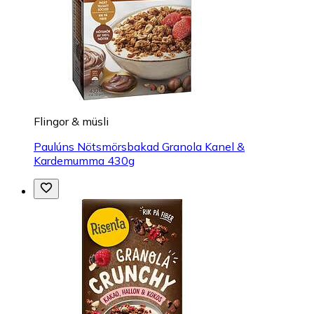
Flingor & müsli
Paulúns Nötsmörsbakad Granola Kanel &
Kardemumma 430g