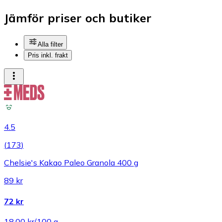
Jämför priser och butiker
Alla filter
Pris inkl. frakt
4.5
(
173
)
Chelsie's Kakao Paleo Granola 400 g
89 kr
72 kr
18,00 kr/100 g