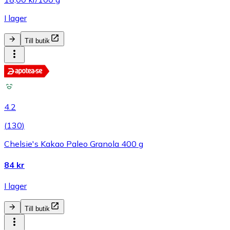
I lager
Till butik
4.2
(
130
)
Chelsie's Kakao Paleo Granola 400 g
84 kr
I lager
Till butik