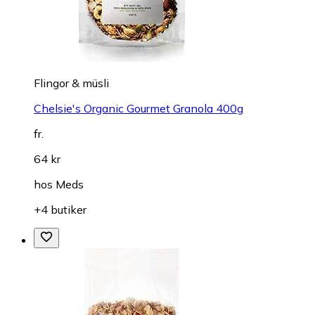
Flingor & müsli
Chelsie's Organic Gourmet Granola 400g
fr.
64 kr
hos
Meds
+4 butiker