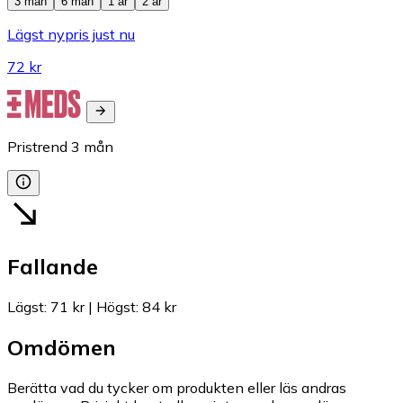
3 mån
6 mån
1 år
2 år
Lägst nypris just nu
72 kr
Pristrend
3
mån
Fallande
Lägst
:
71 kr
|
Högst
:
84 kr
Omdömen
Berätta vad du tycker om produkten eller läs andras