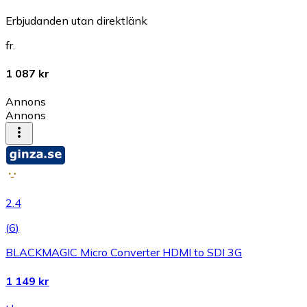
Erbjudanden utan direktlänk
fr.
1 087 kr
Annons
Annons
2.4
(
6
)
BLACKMAGIC Micro Converter HDMI to SDI 3G
1 149 kr