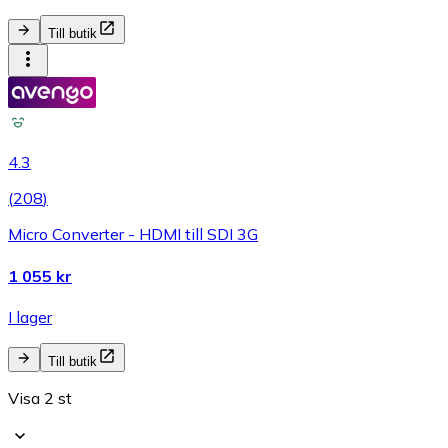
Till butik
4.3
(
208
)
Micro Converter - HDMI till SDI 3G
1 055 kr
I lager
Till butik
Visa 2 st