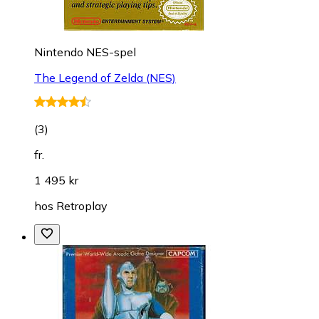
Nintendo NES-spel
The Legend of Zelda (NES)
(
3
)
fr.
1 495 kr
hos
Retroplay