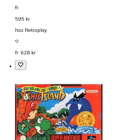
fr.
595 kr
hos
Retroplay
fr. 628 kr