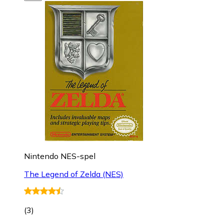
Nintendo NES-spel
The Legend of Zelda (NES)
(
3
)