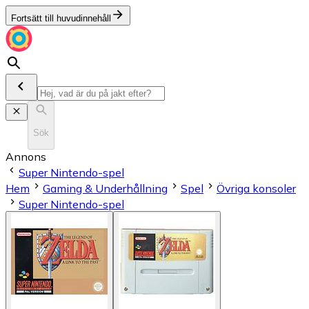
Fortsätt till huvudinnehåll
Sök
Annons
Super Nintendo-spel
Hem
Gaming & Underhållning
Spel
Övriga konsoler
Super Nintendo-spel