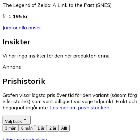
The Legend of Zelda: A Link to the Past (SNES)
fr.
1 195 kr
Jämför alla priser
Insikter
Vi har inga insikter för den här produkten ännu.
Annons
Prishistorik
Grafen visar lägsta pris över tid för den variant (såsom färg
eller storlek) som varit billigast vid varje tidpunkt. Frakt och
begagnat ingår inte.
Läs mer om prishistoriken.
Välj butik
3 mån
6 mån
1 år
2 år
Allt
Lägst nypris just nu