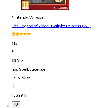
Nintendo Wii-spel
The Legend of Zelda: Twilight Princess (Wii)
(
43
)
fr.
638 kr
hos
Spelbutiken.se
+5 butiker
fr. 399 kr