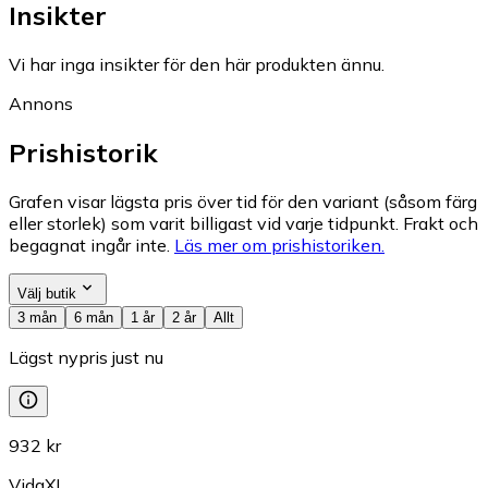
Insikter
Vi har inga insikter för den här produkten ännu.
Annons
Prishistorik
Grafen visar lägsta pris över tid för den variant (såsom färg
eller storlek) som varit billigast vid varje tidpunkt. Frakt och
begagnat ingår inte.
Läs mer om prishistoriken.
Välj butik
3 mån
6 mån
1 år
2 år
Allt
Lägst nypris just nu
932 kr
VidaXL