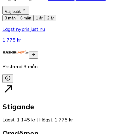
Välj butik
3 mån
6 mån
1 år
2 år
Lägst nypris just nu
1 775 kr
Pristrend
3
mån
Stigande
Lägst
:
1 145 kr
|
Högst
:
1 775 kr
Omdömen