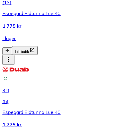
(
13
)
Espegard Eldtunna Lue 40
1 775 kr
I lager
Till butik
3.9
(
5
)
Espegard Eldtunna Lue 40
1 775 kr