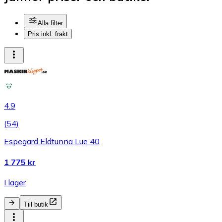
Alla filter
Pris inkl. frakt
4.9
(
54
)
Espegard Eldtunna Lue 40
1 775 kr
I lager
Till butik