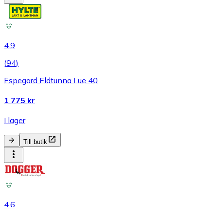
4.9
(
94
)
Espegard Eldtunna Lue 40
1 775 kr
I lager
Till butik
4.6