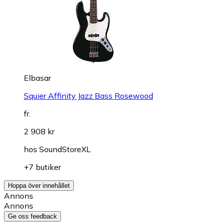
Elbasar
Squier Affinity Jazz Bass Rosewood
fr.
2 908 kr
hos
SoundStoreXL
+7 butiker
Hoppa över innehållet
Annons
Annons
Ge oss feedback