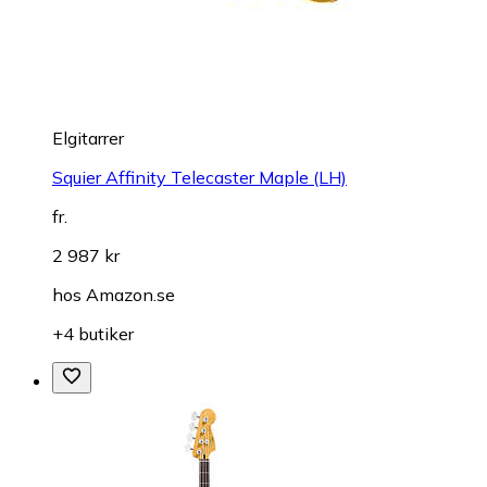
Elgitarrer
Squier Affinity Telecaster Maple (LH)
fr.
2 987 kr
hos
Amazon.se
+4 butiker