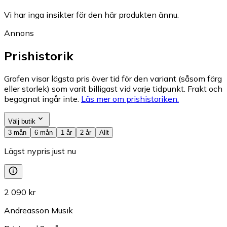
Vi har inga insikter för den här produkten ännu.
Annons
Prishistorik
Grafen visar lägsta pris över tid för den variant (såsom färg
eller storlek) som varit billigast vid varje tidpunkt. Frakt och
begagnat ingår inte.
Läs mer om prishistoriken.
Välj butik
3 mån
6 mån
1 år
2 år
Allt
Lägst nypris just nu
2 090 kr
Andreasson Musik