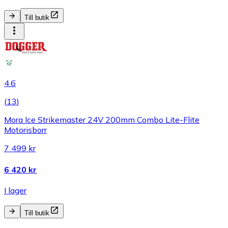
Till butik
4.6
(
13
)
Mora Ice Strikemaster 24V 200mm Combo Lite-Flite
Motorisborr
7 499 kr
6 420 kr
I lager
Till butik