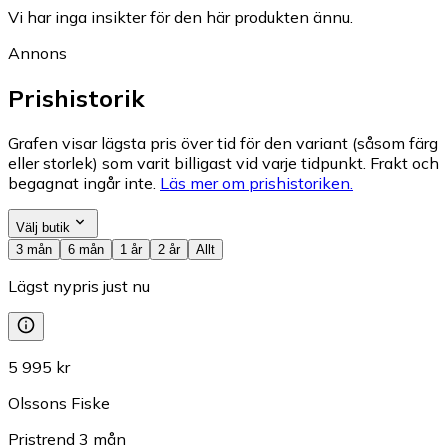
Vi har inga insikter för den här produkten ännu.
Annons
Prishistorik
Grafen visar lägsta pris över tid för den variant (såsom färg
eller storlek) som varit billigast vid varje tidpunkt. Frakt och
begagnat ingår inte.
Läs mer om prishistoriken.
Välj butik
3 mån
6 mån
1 år
2 år
Allt
Lägst nypris just nu
5 995 kr
Olssons Fiske
Pristrend
3
mån