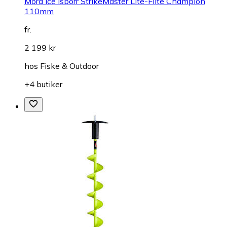
Mora Ice Isborr StrikeMaster Lite-Flite Champion
110mm
fr.
2 199 kr
hos
Fiske & Outdoor
+4 butiker