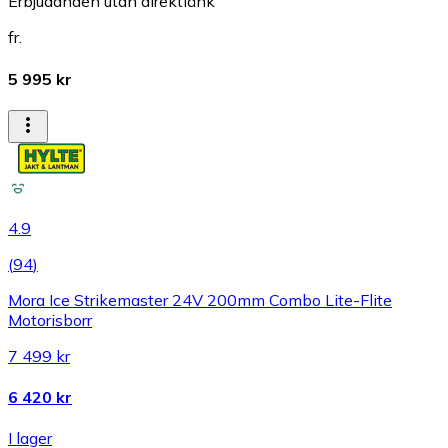
Erbjudanden utan direktlänk
fr.
5 995 kr
4.9
(
94
)
Mora Ice Strikemaster 24V 200mm Combo Lite-Flite
Motorisborr
7 499 kr
6 420 kr
I lager