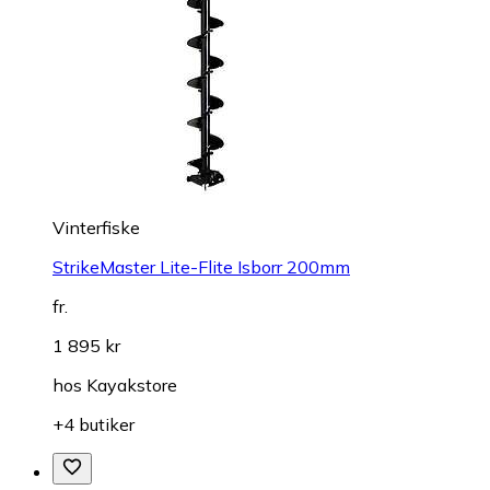
Vinterfiske
StrikeMaster Lite-Flite Isborr 200mm
fr.
1 895 kr
hos
Kayakstore
+4 butiker