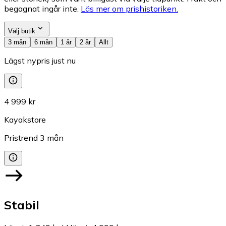
begagnat ingår inte.
Läs mer om prishistoriken.
Välj butik
3 mån
6 mån
1 år
2 år
Allt
Lägst nypris just nu
4 999 kr
Kayakstore
Pristrend
3
mån
Stabil