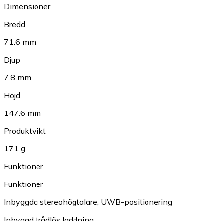
Dimensioner
Bredd
71.6 mm
Djup
7.8 mm
Höjd
147.6 mm
Produktvikt
171 g
Funktioner
Funktioner
Inbyggda stereohögtalare
,
UWB-positionering
Inbyggd trådlös laddning