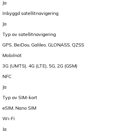
Ja
Inbyggd satellitnavigering
Ja
Typ av satellitnavigering
GPS
,
BeiDou
,
Galileo
,
GLONASS
,
QZSS
Mobilnät
3G (UMTS)
,
4G (LTE)
,
5G
,
2G (GSM)
NFC
Ja
Typ av SIM-kort
eSIM
,
Nano SIM
Wi-Fi
Ja