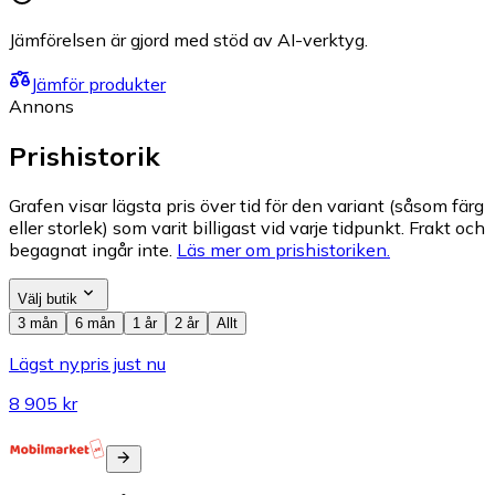
Jämförelsen är gjord med stöd av AI-verktyg.
Jämför produkter
Annons
Prishistorik
Grafen visar lägsta pris över tid för den variant (såsom färg
eller storlek) som varit billigast vid varje tidpunkt. Frakt och
begagnat ingår inte.
Läs mer om prishistoriken.
Välj butik
3 mån
6 mån
1 år
2 år
Allt
Lägst nypris just nu
8 905 kr