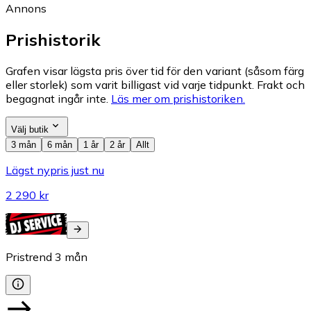
Annons
Prishistorik
Grafen visar lägsta pris över tid för den variant (såsom färg
eller storlek) som varit billigast vid varje tidpunkt. Frakt och
begagnat ingår inte.
Läs mer om prishistoriken.
Välj butik
3 mån
6 mån
1 år
2 år
Allt
Lägst nypris just nu
2 290 kr
Pristrend
3
mån