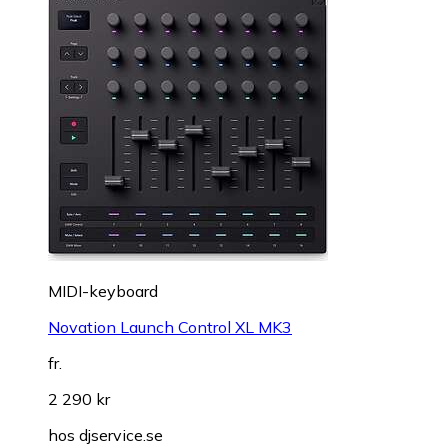
MIDI-keyboard
Novation Launch Control XL MK3
fr.
2 290 kr
hos
djservice.se