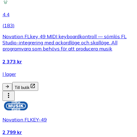
4.4
(
183
)
Novation FLkey 49 MIDI keyboardkontroll — sömlös FL
Studio-integrering med ackordläge och skalläge. All
programvara som behövs för att producera musik
2 373 kr
I lager
Till butik
Novation FLKEY-49
2 799 kr