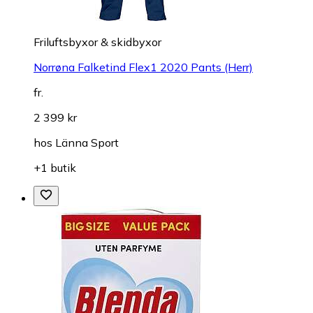
Friluftsbyxor & skidbyxor
Norrøna Falketind Flex1 2020 Pants (Herr)
fr.
2 399 kr
hos
Länna Sport
+1 butik