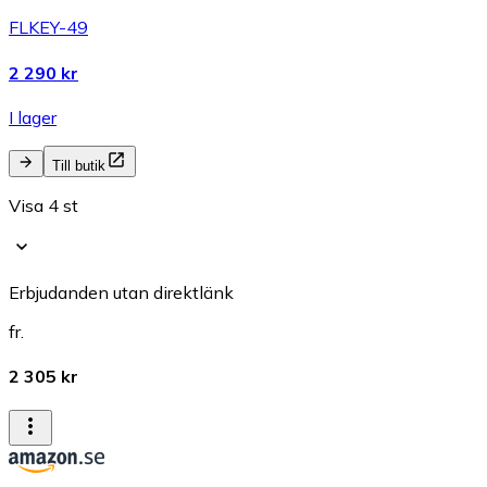
FLKEY-49
2 290 kr
I lager
Till butik
Visa 4 st
Erbjudanden utan direktlänk
fr.
2 305 kr