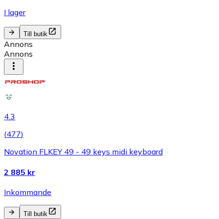
I lager
Till butik
Annons
Annons
4.3
(
477
)
Novation FLKEY 49 - 49 keys midi keyboard
2 885 kr
Inkommande
Till butik