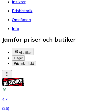
Insikter
Prishistorik
Omdömen
Info
Jämför priser och butiker
Alla filter
I lager
Pris inkl. frakt
4.7
(
26
)