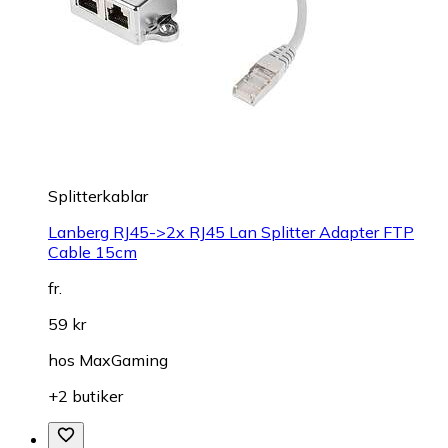
Splitterkablar
Lanberg RJ45->2x RJ45 Lan Splitter Adapter FTP
Cable 15cm
fr.
59 kr
hos
MaxGaming
+2 butiker