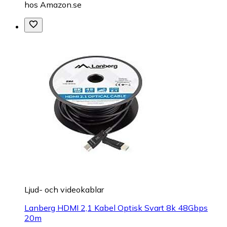
hos
Amazon.se
Ljud- och videokablar
Lanberg HDMI 2,1 Kabel Optisk Svart 8k 48Gbps
20m