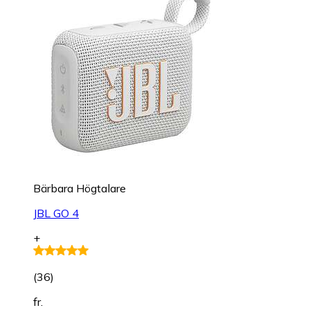
Bärbara Högtalare
JBL GO 4
+
(
36
)
fr.