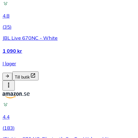
4.8
(
35
)
JBL Live 670NC - White
1 090 kr
I lager
Till butik
4.4
(
183
)