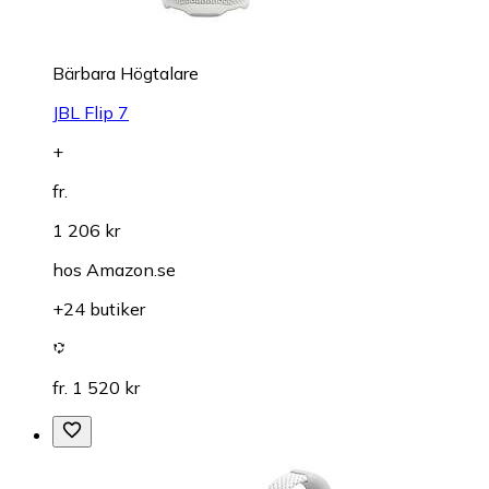
Bärbara Högtalare
JBL Flip 7
+
fr.
1 206 kr
hos
Amazon.se
+24 butiker
fr. 1 520 kr