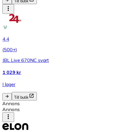
Till butik
4.4
(
500+
)
JBL Live 670NC svart
1 029 kr
I lager
Till butik
Annons
Annons