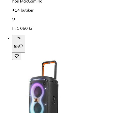
hos
MaxGaming
+14 butiker
fr. 1 050 kr
5%