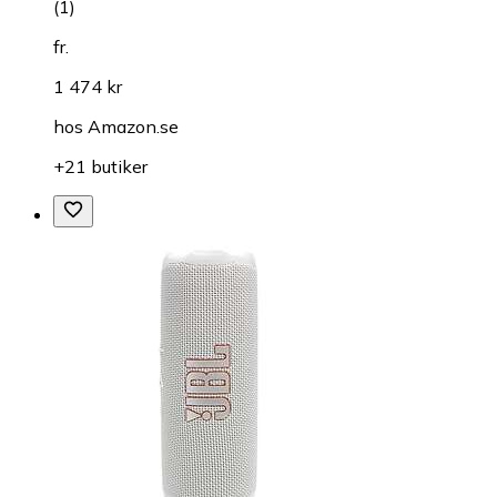
(
1
)
fr.
1 474 kr
hos
Amazon.se
+21 butiker