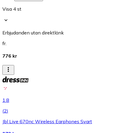
Visa 4 st
Erbjudanden utan direktlänk
fr.
776 kr
1.8
(
2
)
Jbl Live 670nc Wireless Earphones Svart