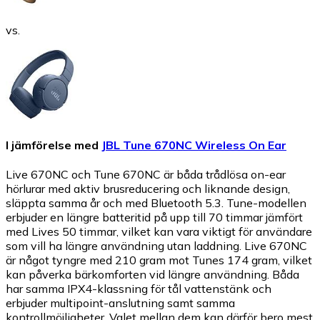
vs.
I jämförelse med
JBL Tune 670NC Wireless On Ear
Live 670NC och Tune 670NC är båda trådlösa on-ear
hörlurar med aktiv brusreducering och liknande design,
släppta samma år och med Bluetooth 5.3. Tune-modellen
erbjuder en längre batteritid på upp till 70 timmar jämfört
med Lives 50 timmar, vilket kan vara viktigt för användare
som vill ha längre användning utan laddning. Live 670NC
är något tyngre med 210 gram mot Tunes 174 gram, vilket
kan påverka bärkomforten vid längre användning. Båda
har samma IPX4-klassning för tål vattenstänk och
erbjuder multipoint-anslutning samt samma
kontrollmöjligheter. Valet mellan dem kan därför bero mest