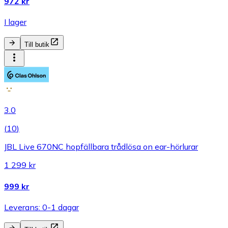
972 kr
I lager
Till butik
3.0
(
10
)
JBL Live 670NC hopfällbara trådlösa on ear-hörlurar
1 299 kr
999 kr
Leverans: 0-1 dagar