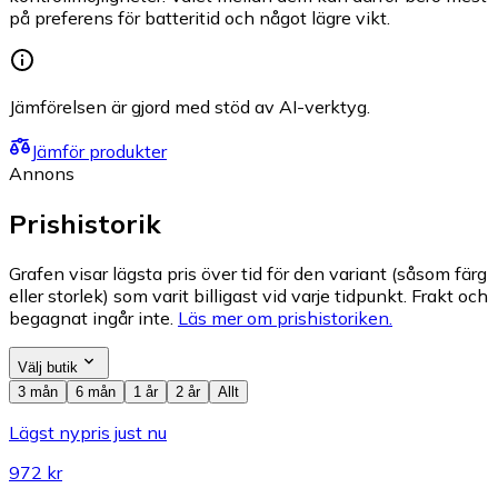
på preferens för batteritid och något lägre vikt.
Jämförelsen är gjord med stöd av AI-verktyg.
Jämför produkter
Annons
Prishistorik
Grafen visar lägsta pris över tid för den variant (såsom färg
eller storlek) som varit billigast vid varje tidpunkt. Frakt och
begagnat ingår inte.
Läs mer om prishistoriken.
Välj butik
3 mån
6 mån
1 år
2 år
Allt
Lägst nypris just nu
972 kr