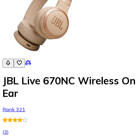
JBL Live 670NC Wireless On
Ear
Rank 321
(
3
)