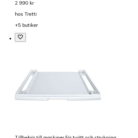
2 990 kr
hos
Tretti
+5 butiker
Tillbehör till maskiner för tvätt och strykning