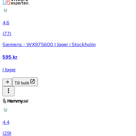
4.6
(
77
)
Siemens - WX975600 | lager i Stockholm
595 kr
I lager
Till butik
4.4
(
29
)