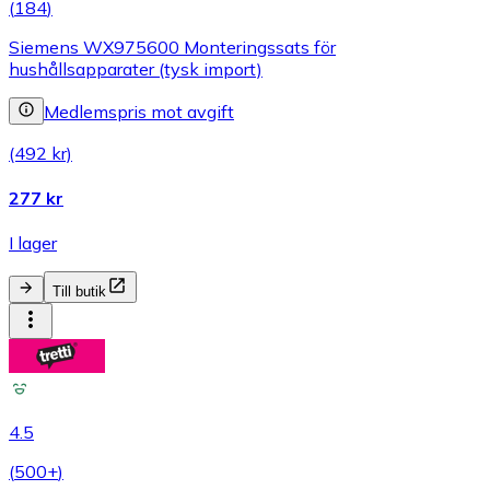
(
184
)
Siemens WX975600 Monteringssats för
hushållsapparater (tysk import)
Medlemspris mot avgift
(492 kr)
277 kr
I lager
Till butik
4.5
(
500+
)