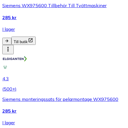
Siemens WX975600 Tillbehör Till Tvättmaskiner
285 kr
I lager
Till butik
4.3
(
500+
)
Siemens monteringssats för pelarmontage WX975600
285 kr
I lager