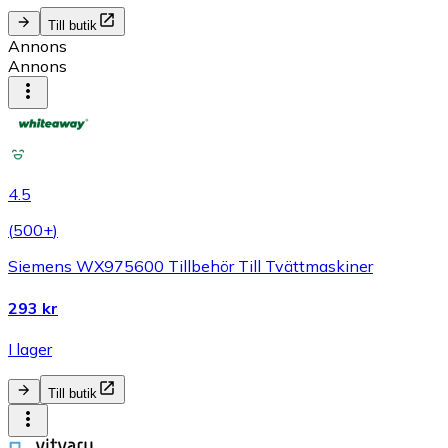
Till butik
Annons
Annons
4.5
(
500+
)
Siemens WX975600 Tillbehör Till Tvättmaskiner
293 kr
I lager
Till butik