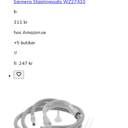
Siemens Staplingssats WZ27410
fr.
311 kr
hos
Amazon.se
+5 butiker
fr. 247 kr