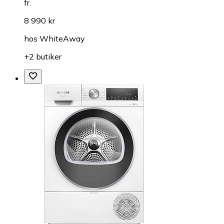
fr.
8 990 kr
hos
WhiteAway
+2 butiker