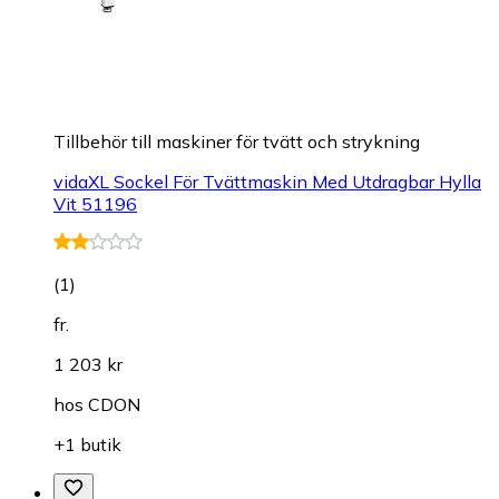
Tillbehör till maskiner för tvätt och strykning
vidaXL Sockel För Tvättmaskin Med Utdragbar Hylla
Vit 51196
(
1
)
fr.
1 203 kr
hos
CDON
+1 butik