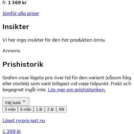
fr.
1 369 kr
Jämför alla priser
Insikter
Vi har inga insikter för den här produkten ännu.
Annons
Prishistorik
Grafen visar lägsta pris över tid för den variant (såsom färg
eller storlek) som varit billigast vid varje tidpunkt. Frakt och
begagnat ingår inte.
Läs mer om prishistoriken.
Välj butik
3 mån
6 mån
1 år
2 år
Allt
Lägst nypris just nu
1 369 kr