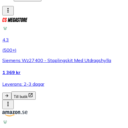
4.3
(
500+
)
Siemens Wz27400 - Staplingskit Med Utdragshylla
1 369 kr
Leverans: 2-3 dagar
Till butik