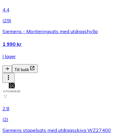
4.4
(
29
)
Siemens - Monteringsats med utdragshylla
1 990 kr
I lager
Till butik
2.8
(
2
)
Siemens stapelsats med utdragsskiva WZ27400