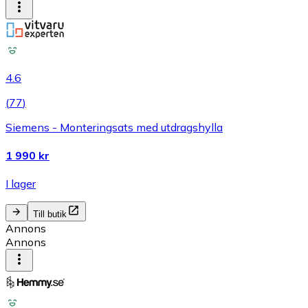
4.6
(
77
)
Siemens - Monteringsats med utdragshylla
1 990 kr
I lager
Till butik
Annons
Annons