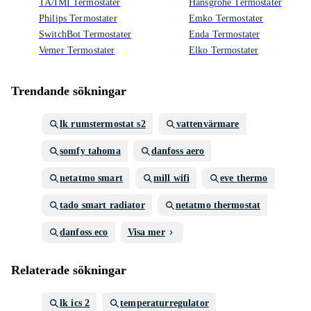
TA/IMI Termostater
Hansgrohe Termostater
Philips Termostater
Emko Termostater
SwitchBot Termostater
Enda Termostater
Vemer Termostater
Elko Termostater
Trendande sökningar
lk rumstermostat s2
vattenvärmare
somfy tahoma
danfoss aero
netatmo smart
mill wifi
eve thermo
tado smart radiator
netatmo thermostat
danfoss eco
Visa mer
Relaterade sökningar
lk ics 2
temperaturregulator