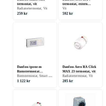
termostat, vit
termostat, extern
Radiatortermostat, Vit
givare, vit
Vit
259 kr
592 kr
Danfoss tpone-m
Danfoss Aero RA Click
Rumstermostat
MAX 23 termostat, vit
Rumstermostat, Smart termostat
087N7852
Radiatortermostat, Vit
1 122 kr
285 kr