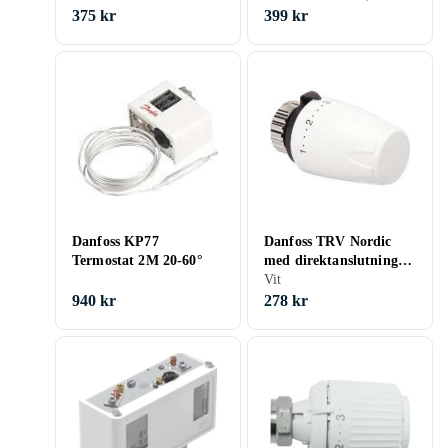
375 kr
399 kr
Danfoss KP77
Danfoss TRV Nordic
Termostat 2M 20-60°
med direktanslutning
RA, vit
Vit
940 kr
278 kr