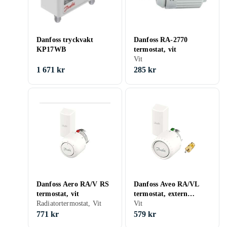
Danfoss tryckvakt
Danfoss RA-2770
KP17WB
termostat, vit
Vit
1 671 kr
285 kr
Danfoss Aero RA/V RS
Danfoss Aveo RA/VL
termostat, vit
termostat, extern
Radiatortermostat, Vit
givare, vit
Vit
771 kr
579 kr