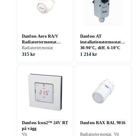
Danfoss Aero RA/V
Danfoss AT
Radiatortermostat
installationstermostat,
015G4560
Radiatortermostat
30-90°C, diff. 6-10°C
315 kr
1 214 kr
Danfoss Icon2™ 24V RT
Danfoss RAX RAL 9016
på vägg
Vit
Radiatortermostat, Vit