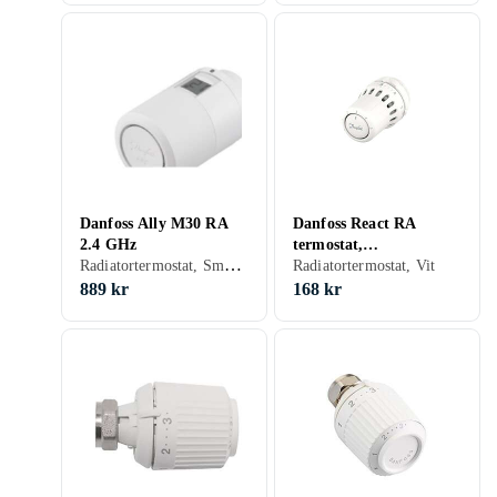
Danfoss Ally M30 RA
Danfoss React RA
2.4 GHz
termostat,
Radiatortermostat, Smart termostat, Vit, ZigBee
snabbkoppling, vit
Radiatortermostat, Vit
889 kr
168 kr