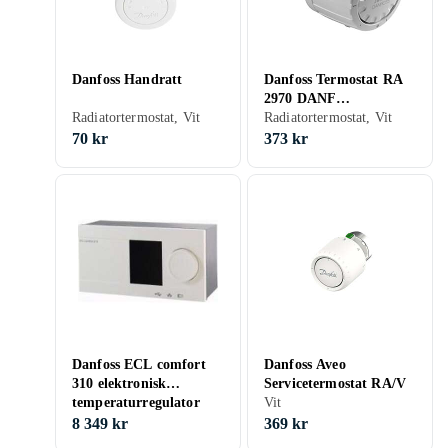
Danfoss Handratt
Danfoss Termostat RA
2970 DANF
Radiatortermostat, Vit
TERMOSTATDEL
Radiatortermostat, Vit
21GR 4819056
70 kr
373 kr
Danfoss ECL comfort
Danfoss Aveo
310 elektronisk
Servicetermostat RA/V
temperaturregulator
Vit
230 V
8 349 kr
369 kr