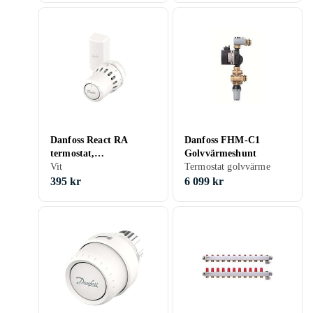
Danfoss React RA
Danfoss FHM-C1
termostat,
Golvvärmeshunt
snabbkoppling, extern
Vit
Termostat golvvärme
givare, vit
395 kr
6 099 kr