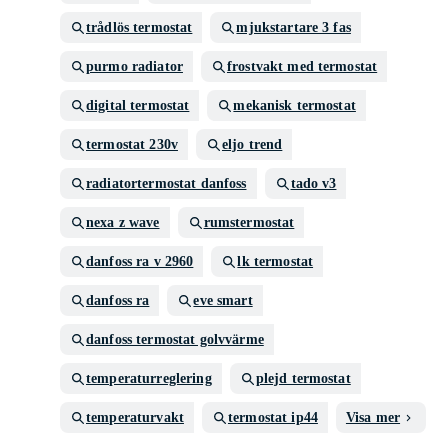
trådlös termostat
mjukstartare 3 fas
purmo radiator
frostvakt med termostat
digital termostat
mekanisk termostat
termostat 230v
eljo trend
radiatortermostat danfoss
tado v3
nexa z wave
rumstermostat
danfoss ra v 2960
lk termostat
danfoss ra
eve smart
danfoss termostat golvvärme
temperaturreglering
plejd termostat
temperaturvakt
termostat ip44
Visa mer