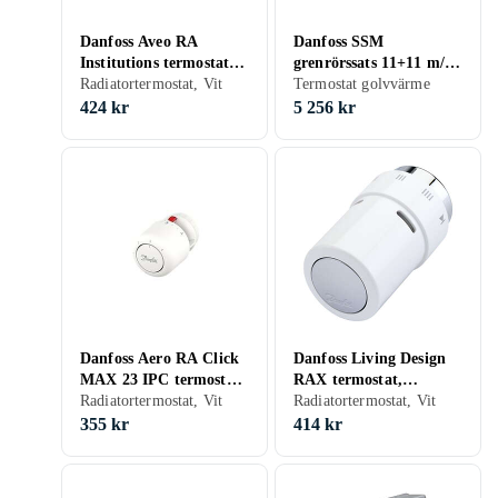
Danfoss Aveo RA
Danfoss SSM
Institutions termostat,
grenrörssats 11+11 m/
snabbkoppling, vit
Radiatortermostat, Vit
ändstycke
Termostat golvvärme
424 kr
5 256 kr
Danfoss Aero RA Click
Danfoss Living Design
MAX 23 IPC termostat,
RAX termostat,
vit
Radiatortermostat, Vit
vit/krom
Radiatortermostat, Vit
355 kr
414 kr