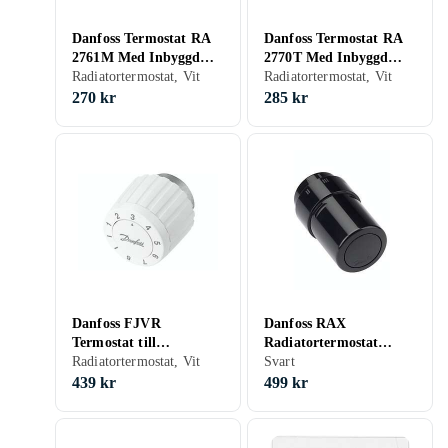
Danfoss Termostat RA
Danfoss Termostat RA
2761M Med Inbyggd
2770T Med Inbyggd
Givare DANF.
Radiatortermostat, Vit
Givare DANF.
Radiatortermostat, Vit
TERM.DEL 7-28GR
TERM.DEL 21GR
270 kr
285 kr
4818489
4818488
Danfoss FJVR
Danfoss RAX
Termostat till
Radiatortermostat
returventiler
Radiatortermostat, Vit
Svart
Svart
439 kr
499 kr