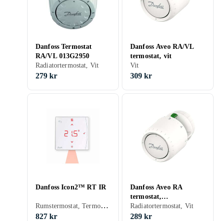
Danfoss Termostat
Danfoss Aveo RA/VL
RA/VL 013G2950
termostat, vit
Radiatortermostat, Vit
Vit
279 kr
309 kr
Danfoss Icon2™ RT IR
Danfoss Aveo RA
termostat,
Rumstermostat, Termostat golvvärme, Smart termostat, Vit, ZigBee
snabbkoppling, vit
Radiatortermostat, Vit
827 kr
289 kr