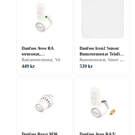
Danfoss Aveo RA
Danfoss Icon2 Sensor
termostat,
Rumstermostat Trådlös
Rumstermostat, Smart termostat, Vit, ZigBee
snabbkoppling, extern
Radiatortermostat, Vit
Vit
givare, vit
449 kr
539 kr
Danfoss React M30
Danfoss Aveo RA/V