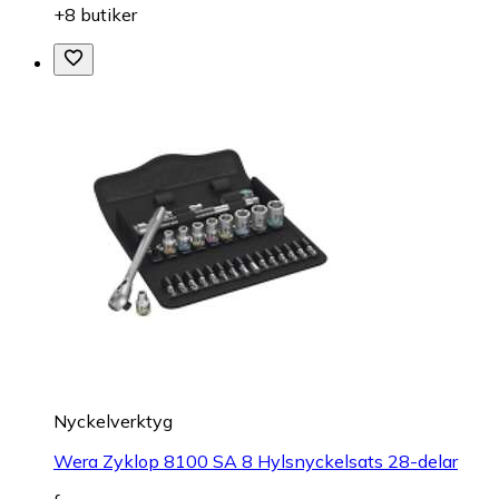
+8 butiker
Nyckelverktyg
Wera Zyklop 8100 SA 8 Hylsnyckelsats 28-delar