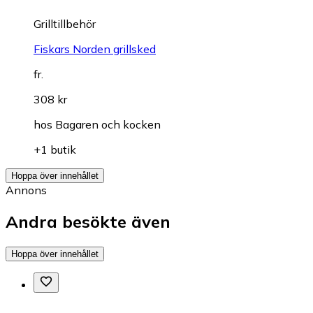
Grilltillbehör
Fiskars Norden grillsked
fr.
308 kr
hos
Bagaren och kocken
+1 butik
Hoppa över innehållet
Annons
Andra besökte även
Hoppa över innehållet