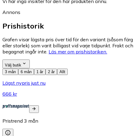
Vi har inga insikter för den här produkten ännu.
Annons
Prishistorik
Grafen visar lägsta pris över tid för den variant (såsom färg
eller storlek) som varit billigast vid varje tidpunkt. Frakt och
begagnat ingår inte.
Läs mer om prishistoriken.
Välj butik
3 mån
6 mån
1 år
2 år
Allt
Lägst nypris just nu
666 kr
Pristrend
3
mån