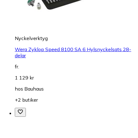
Nyckelverktyg
Wera Zyklop Speed 8100 SA 6 Hylsnyckelsats 28-
delar
fr.
1 129 kr
hos
Bauhaus
+2 butiker