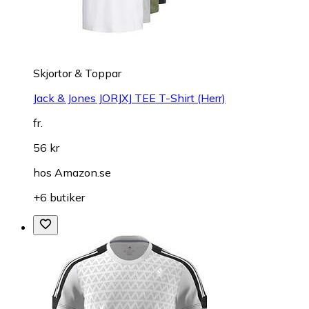
Skjortor & Toppar
Jack & Jones JORJXJ TEE T-Shirt (Herr)
fr.
56 kr
hos
Amazon.se
+6 butiker