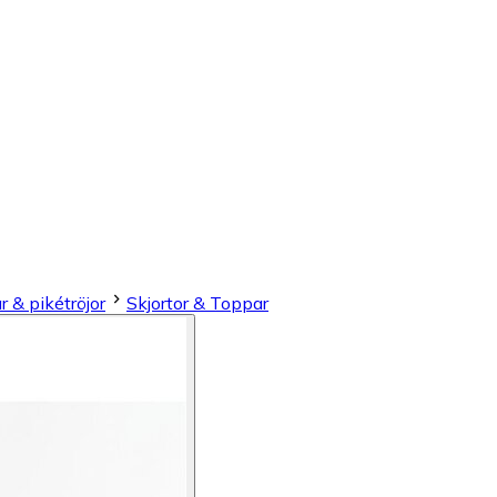
r & pikétröjor
Skjortor & Toppar