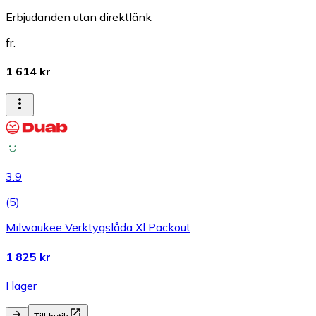
Erbjudanden utan direktlänk
fr.
1 614 kr
3.9
(
5
)
Milwaukee Verktygslåda Xl Packout
1 825 kr
I lager