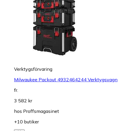
Verktygsförvaring
Milwaukee Packout 4932464244 Verktygsvagn
fr.
3 582 kr
hos
Proffsmagasinet
+10 butiker