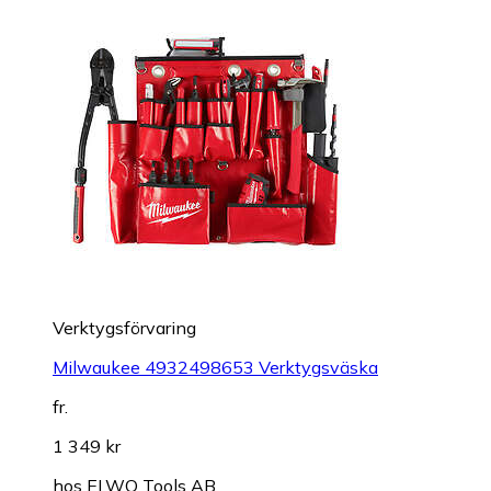
Verktygsförvaring
Milwaukee 4932498653 Verktygsväska
fr.
1 349 kr
hos
ELWO Tools AB