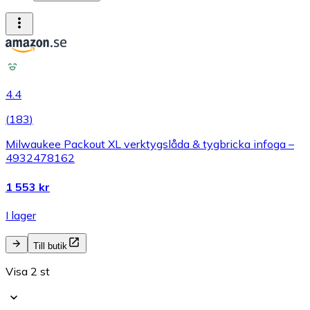
4.4
(
183
)
Milwaukee Packout XL verktygslåda & tygbricka infoga –
4932478162
1 553 kr
I lager
Till butik
Visa 2 st