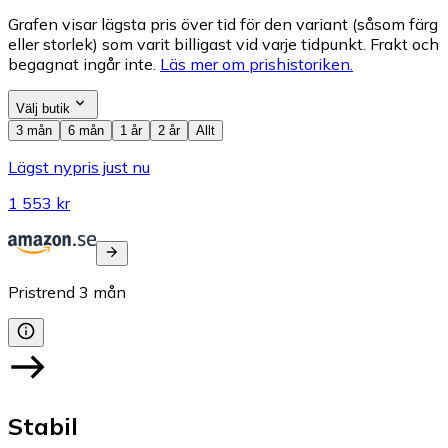
Grafen visar lägsta pris över tid för den variant (såsom färg
eller storlek) som varit billigast vid varje tidpunkt. Frakt och
begagnat ingår inte.
Läs mer om prishistoriken.
Välj butik
3 mån
6 mån
1 år
2 år
Allt
Lägst nypris just nu
1 553 kr
Pristrend
3
mån
Stabil