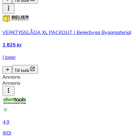
Till butik
VERKTYGSLÅDA XL PACKOUT | Beijerbygg Byggmaterial
1 825 kr
I lager
Till butik
Annons
Annons
4.9
(
60
)