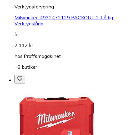
Verktygsförvaring
Milwaukee 4932472129 PACKOUT 2-Lådig
Verktygslåda
fr.
2 112 kr
hos
Proffsmagasinet
+8 butiker