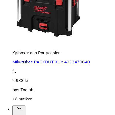
Kylboxar och Partycooler
Milwaukee PACKOUT XL x 4932478648
fr.
2 933 kr
hos
Toolab
+6 butiker