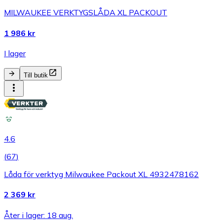
MILWAUKEE VERKTYGSLÅDA XL PACKOUT
1 986 kr
I lager
Till butik
4.6
(
67
)
Låda för verktyg Milwaukee Packout XL 4932478162
2 369 kr
Åter i lager: 18 aug.