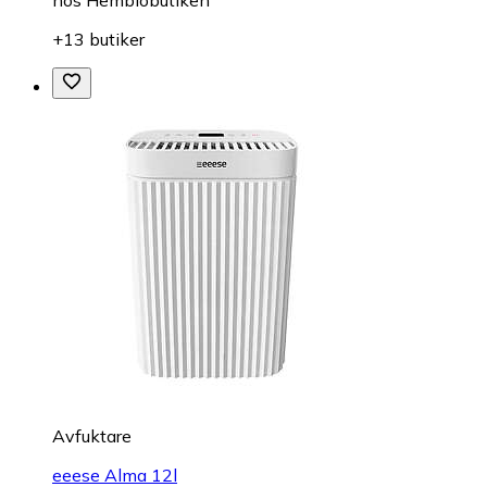
hos
Hembiobutiken
+13 butiker
Avfuktare
eeese Alma 12l