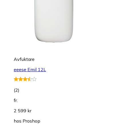
Avfuktare
eeese Emil 12L
(
2
)
fr.
2 599 kr
hos
Proshop