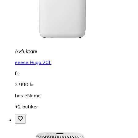
Avfuktare
eeese Hugo 20L
fr.
2 990 kr
hos
eNemo
+2 butiker