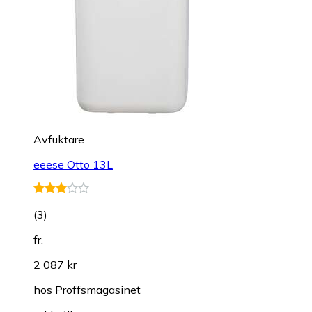
Avfuktare
eeese Otto 13L
(
3
)
fr.
2 087 kr
hos
Proffsmagasinet