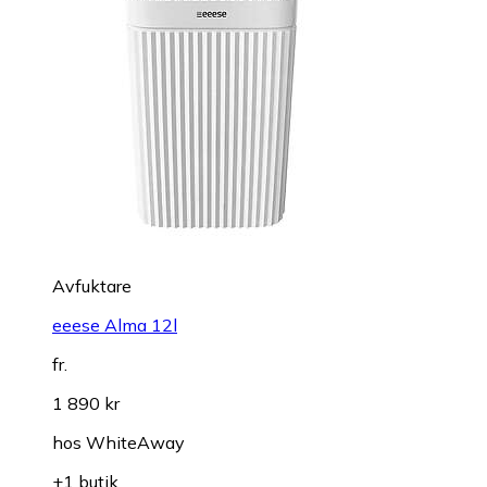
Avfuktare
eeese Alma 12l
fr.
1 890 kr
hos
WhiteAway
+1 butik