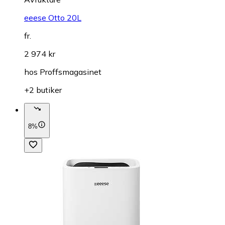
eeese Otto 20L
fr.
2 974 kr
hos
Proffsmagasinet
+2 butiker
8%