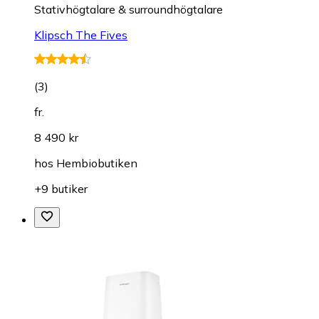
Stativhögtalare & surroundhögtalare
Klipsch The Fives
(
3
)
fr.
8 490 kr
hos
Hembiobutiken
+9 butiker