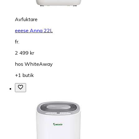
Avfuktare
eeese Anna 22L
fr.
2 499 kr
hos
WhiteAway
+1 butik