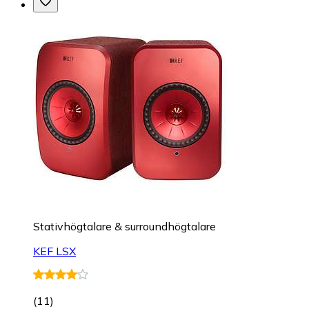
Stativhögtalare & surroundhögtalare
KEF LSX
(
11
)