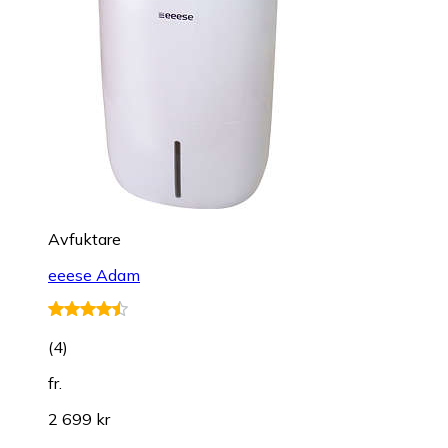
Avfuktare
eeese Adam
(
4
)
fr.
2 699 kr