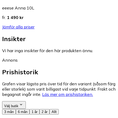
eeese Anna 10L
fr.
1 490 kr
Jämför alla priser
Insikter
Vi har inga insikter för den här produkten ännu.
Annons
Prishistorik
Grafen visar lägsta pris över tid för den variant (såsom färg
eller storlek) som varit billigast vid varje tidpunkt. Frakt och
begagnat ingår inte.
Läs mer om prishistoriken.
Välj butik
3 mån
6 mån
1 år
2 år
Allt