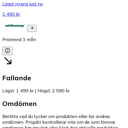
Lägst nypris just nu
1 490 kr
Pristrend
3
mån
Fallande
Lägst
:
1 490 kr
|
Högst
:
2 590 kr
Omdömen
Berätta vad du tycker om produkten eller läs andras
omdömen. Prisjakt kontrollerar inte om de som lämnar
omdömen har använt eller köpt den aktuella produkten.