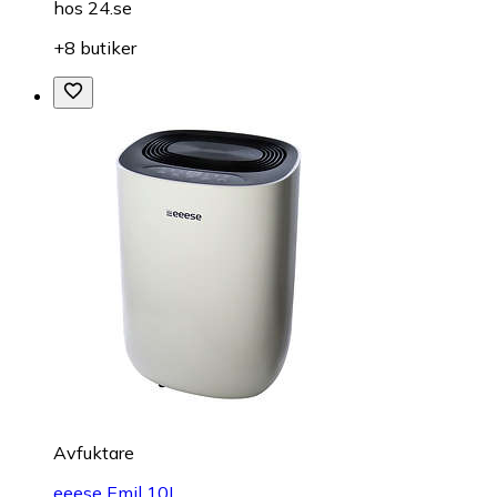
hos
24.se
+8 butiker
Avfuktare
eeese Emil 10L