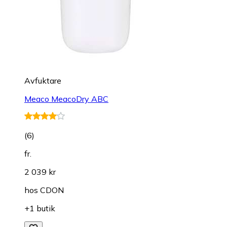
Avfuktare
Meaco MeacoDry ABC
(
6
)
fr.
2 039 kr
hos
CDON
+1 butik