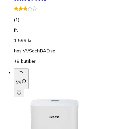
(
1
)
fr.
1 599 kr
hos
VVSochBAD.se
+9 butiker
5%