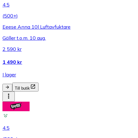
4.5
(
500+
)
Eeese Anna 10l Luftavfuktare
Gäller t.o.m. 10 aug.
2 590 kr
1 490 kr
I lager
Till butik
4.5