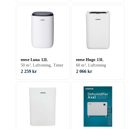
eeese Luna 12L
eeese Hugo 13L
50 m², Luftrening, Timer
60 m², Luftrening
2 259 kr
2 066 kr