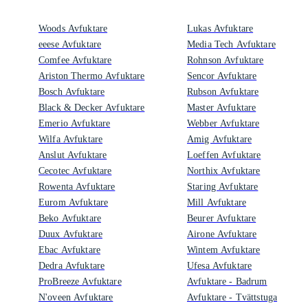
Woods Avfuktare
Lukas Avfuktare
eeese Avfuktare
Media Tech Avfuktare
Comfee Avfuktare
Rohnson Avfuktare
Ariston Thermo Avfuktare
Sencor Avfuktare
Bosch Avfuktare
Rubson Avfuktare
Black & Decker Avfuktare
Master Avfuktare
Emerio Avfuktare
Webber Avfuktare
Wilfa Avfuktare
Amig Avfuktare
Anslut Avfuktare
Loeffen Avfuktare
Cecotec Avfuktare
Northix Avfuktare
Rowenta Avfuktare
Staring Avfuktare
Eurom Avfuktare
Mill Avfuktare
Beko Avfuktare
Beurer Avfuktare
Duux Avfuktare
Airone Avfuktare
Ebac Avfuktare
Wintem Avfuktare
Dedra Avfuktare
Ufesa Avfuktare
ProBreeze Avfuktare
Avfuktare - Badrum
N'oveen Avfuktare
Avfuktare - Tvättstuga