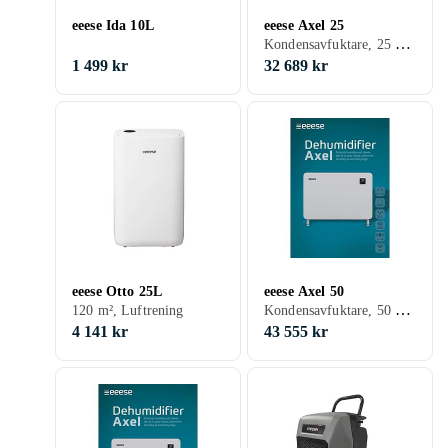
eeese Ida 10L
eeese Axel 25
Kondensavfuktare, 25 m², Timer
1 499 kr
32 689 kr
eeese Otto 25L
eeese Axel 50
Kondensavfuktare, 50 m², Timer
120 m², Luftrening
4 141 kr
43 555 kr