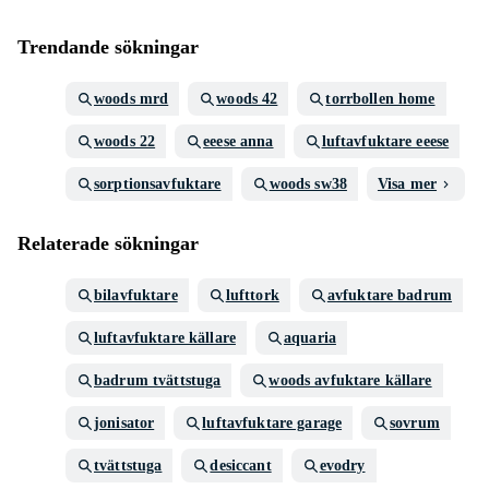
Trendande sökningar
woods mrd
woods 42
torrbollen home
woods 22
eeese anna
luftavfuktare eeese
sorptionsavfuktare
woods sw38
Visa mer
Relaterade sökningar
bilavfuktare
lufttork
avfuktare badrum
luftavfuktare källare
aquaria
badrum tvättstuga
woods avfuktare källare
jonisator
luftavfuktare garage
sovrum
tvättstuga
desiccant
evodry