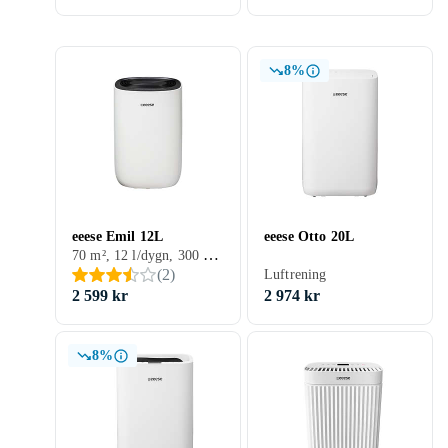
8%
eeese Emil 12L
eeese Otto 20L
70 m², 12 l/dygn, 300 W, Timer
(
2
)
Luftrening
2 599 kr
2 974 kr
8%