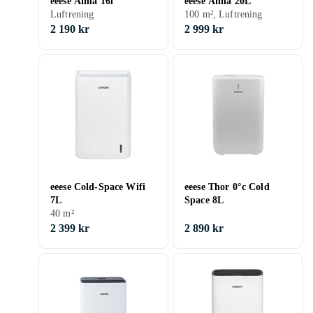
eeese Alma 16l
eeese Anna 20L
Luftrening
100 m², Luftrening
2 190 kr
2 999 kr
eeese Cold-Space Wifi
eeese Thor 0°c Cold
7L
Space 8L
40 m²
2 399 kr
2 890 kr