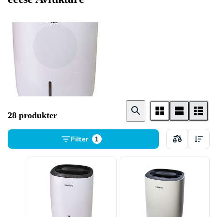
Kondensavfukta
re
28 produkter
Filter
1