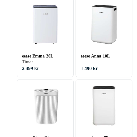
eeese Emma 20L
eeese Anna 10L
Timer
2 499 kr
1 490 kr