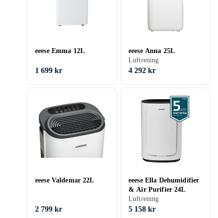
eeese Emma 12L
eeese Anna 25L
Luftrening
1 699 kr
4 292 kr
eeese Valdemar 22L
eeese Ella Dehumidifier
& Air Purifier 24L
Luftrening
2 799 kr
5 158 kr