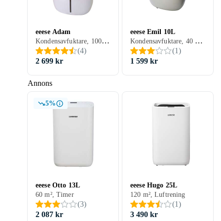
eeese Adam
eeese Emil 10L
Kondensavfuktare, 100 m², 20 l/dygn, 255 W, Timer, Inbyggd värmare
Kondensavfuktare, 40 m², 10 l/dygn, 160 W, Timer, Inbyggd värmare
(
4
)
(
1
)
2 699 kr
1 599 kr
Annons
5%
eeese Otto 13L
eeese Hugo 25L
60 m², Timer
120 m², Luftrening
(
3
)
(
1
)
2 087 kr
3 490 kr