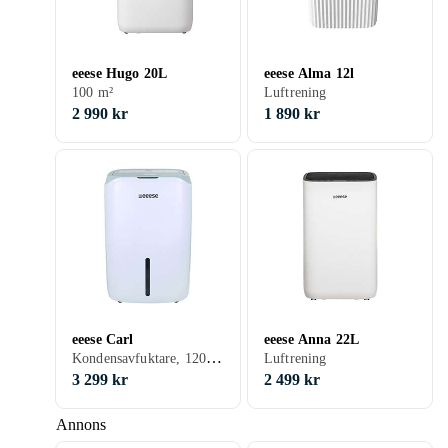
eeese Hugo 20L
eeese Alma 12l
100 m²
Luftrening
2 990 kr
1 890 kr
eeese Carl
eeese Anna 22L
Kondensavfuktare, 120 m², 25 l/dygn, 400 W, Luftrening, Timer, Inbyggd värmare
Luftrening
3 299 kr
2 499 kr
Annons