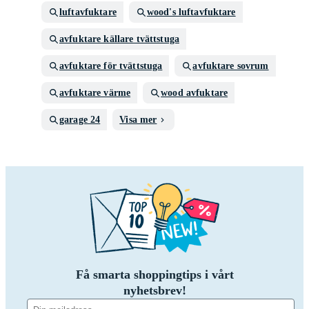
luftavfuktare
wood's luftavfuktare
avfuktare källare tvättstuga
avfuktare för tvättstuga
avfuktare sovrum
avfuktare värme
wood avfuktare
garage 24
Visa mer
Få smarta shoppingtips i vårt
nyhetsbrev!