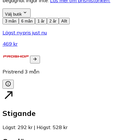
begagnat ingår inte.
Läs mer om prishistoriken.
Välj butik
3 mån
6 mån
1 år
2 år
Allt
Lägst nypris just nu
469 kr
Pristrend
3
mån
Stigande
Lägst
:
292 kr
|
Högst
:
528 kr