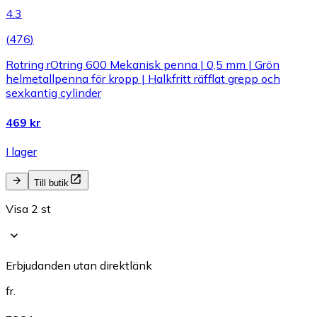
4.3
(
476
)
Rotring rOtring 600 Mekanisk penna | 0,5 mm | Grön
helmetallpenna för kropp | Halkfritt räfflat grepp och
sexkantig cylinder
469 kr
I lager
Till butik
Visa 2 st
Erbjudanden utan direktlänk
fr.