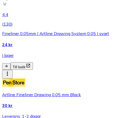
4.4
(
130
)
Fineliner 0.05mm | Artline Drawing System 0.05 | svart
24 kr
I lager
Till butik
Artline Fineliner Drawing 0.05 mm Black
30 kr
Leverans: 1-2 dagar