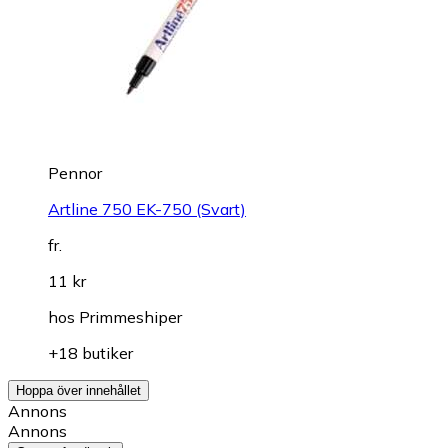
Pennor
Artline 750 EK-750 (Svart)
fr.
11 kr
hos
Primmeshiper
+18 butiker
Hoppa över innehållet
Annons
Annons