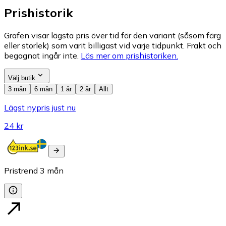
Prishistorik
Grafen visar lägsta pris över tid för den variant (såsom färg
eller storlek) som varit billigast vid varje tidpunkt. Frakt och
begagnat ingår inte.
Läs mer om prishistoriken.
Välj butik
3 mån
6 mån
1 år
2 år
Allt
Lägst nypris just nu
24 kr
Pristrend
3
mån