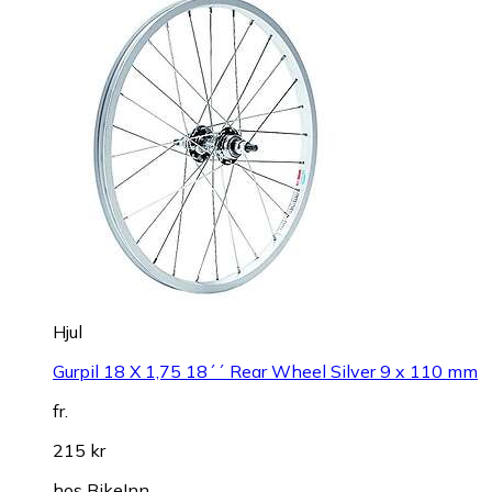
Hjul
Gurpil 18 X 1,75 18´´ Rear Wheel Silver 9 x 110 mm
fr.
215 kr
hos
BikeInn