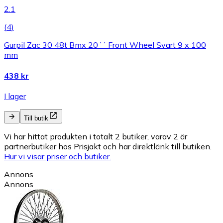
2.1
(
4
)
Gurpil Zac 30 48t Bmx 20´´ Front Wheel Svart 9 x 100
mm
438 kr
I lager
Till butik
Vi har hittat produkten i totalt 2 butiker, varav 2 är
partnerbutiker hos Prisjakt och har direktlänk till butiken.
Hur vi visar priser och butiker.
Annons
Annons