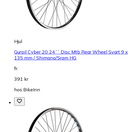
Hjul
Gurpil Cyber 20 24´´ Disc Mtb Rear Wheel Svart 9 x
135 mm / Shimano/Sram HG
fr.
391 kr
hos
BikeInn