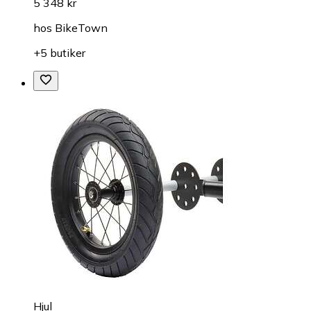
5 348 kr
hos
BikeTown
+5 butiker
Hjul