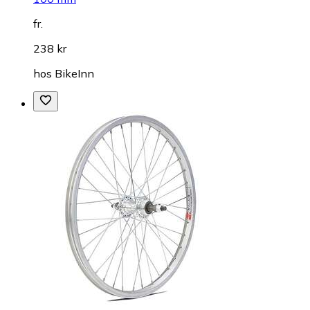
fr.
238 kr
hos
BikeInn