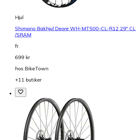
Hjul
Shimano Bakhjul Deore WH-MT500-CL-R12 29" CL
/SRAM
fr.
699 kr
hos
BikeTown
+11 butiker