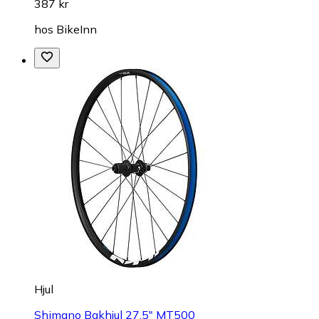
387 kr
hos
BikeInn
Hjul
Shimano Bakhjul 27,5" MT500