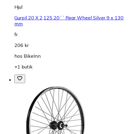
Hjul
Gurpil 20 X 2,125 20´´ Rear Wheel Silver 9 x 130
mm
fr.
206 kr
hos
BikeInn
+1 butik