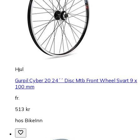
Hjul
Gurpil Cyber 20 24´´ Disc Mtb Front Wheel Svart 9 x
100 mm
fr.
513 kr
hos
BikeInn