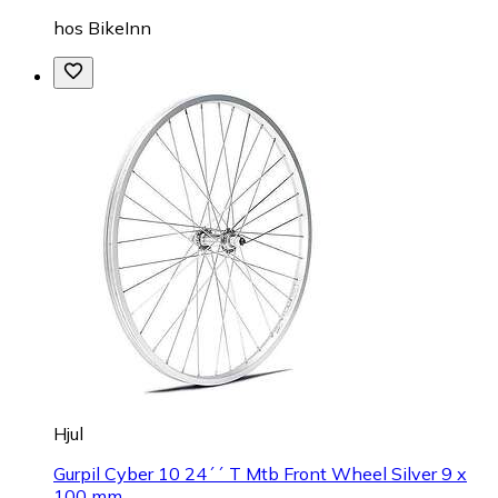
hos
BikeInn
Hjul
Gurpil Cyber 10 24´´ T Mtb Front Wheel Silver 9 x
100 mm