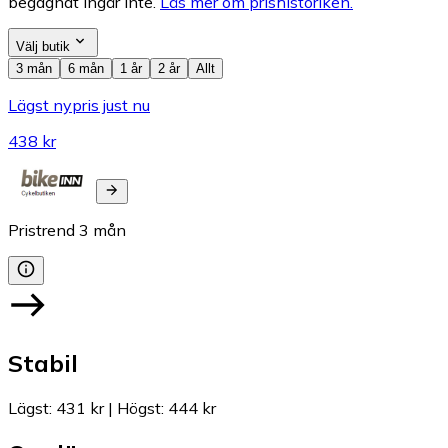
begagnat ingår inte.
Läs mer om prishistoriken.
Välj butik
3 mån
6 mån
1 år
2 år
Allt
Lägst nypris just nu
438 kr
Pristrend
3
mån
Stabil
Lägst
:
431 kr
|
Högst
:
444 kr