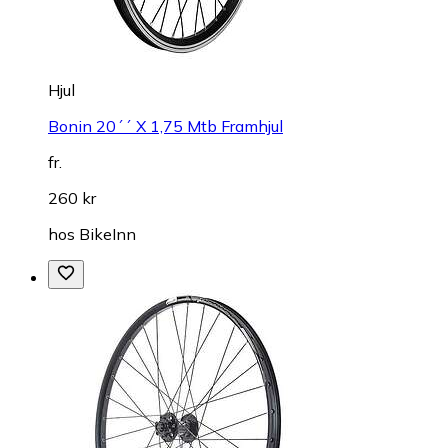
Hjul
Bonin 20´´ X 1,75 Mtb Framhjul
fr.
260 kr
hos
BikeInn