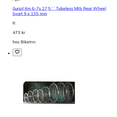
Gurpil Xm 6-7s 27,5´´ Tubeless Mtb Rear Wheel
Svart 9 x 135 mm
fr.
473 kr
hos
BikeInn