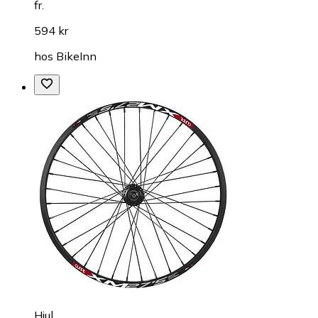
fr.
594 kr
hos
BikeInn
Hjul