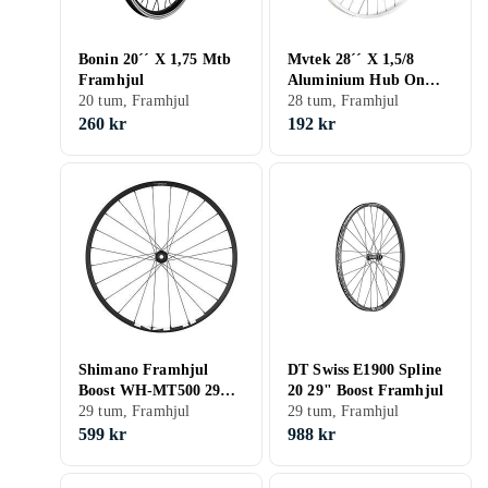
Bonin 20´´ X 1,75 Mtb
Mvtek 28´´ X 1,5/8
Framhjul
Aluminium Hub On
20 tum, Framhjul
Spheres Quick Release
28 tum, Framhjul
Framhjul
260 kr
192 kr
Shimano Framhjul
DT Swiss E1900 Spline
Boost WH-MT500 29
20 29" Boost Framhjul
15x110mm
29 tum, Framhjul
29 tum, Framhjul
599 kr
988 kr