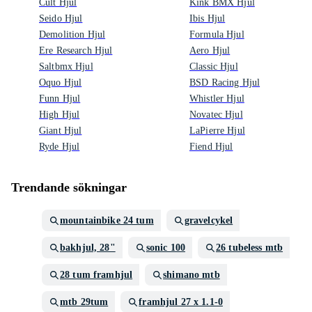
Cult Hjul
Kink BMX Hjul
Seido Hjul
Ibis Hjul
Demolition Hjul
Formula Hjul
Ere Research Hjul
Aero Hjul
Saltbmx Hjul
Classic Hjul
Oquo Hjul
BSD Racing Hjul
Funn Hjul
Whistler Hjul
High Hjul
Novatec Hjul
Giant Hjul
LaPierre Hjul
Ryde Hjul
Fiend Hjul
Trendande sökningar
mountainbike 24 tum
gravelcykel
bakhjul, 28"
sonic 100
26 tubeless mtb
28 tum framhjul
shimano mtb
mtb 29tum
framhjul 27 x 1.1-0