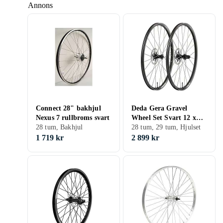
Annons
Connect 28" bakhjul
Deda Gera Gravel
Nexus 7 rullbroms svart
Wheel Set Svart 12 x
28 tum, Bakhjul
100 mm / 12 x 142 mm /
28 tum, 29 tum, Hjulset
Sram XDR
1 719 kr
2 899 kr