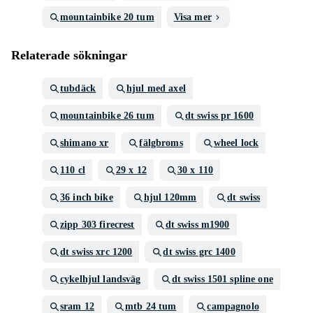
mountainbike 20 tum
Visa mer
Relaterade sökningar
tubdäck
hjul med axel
mountainbike 26 tum
dt swiss pr 1600
shimano xr
fälgbroms
wheel lock
110 cl
29 x 12
30 x 110
36 inch bike
hjul 120mm
dt swiss
zipp 303 firecrest
dt swiss m1900
dt swiss xrc 1200
dt swiss grc 1400
cykelhjul landsväg
dt swiss 1501 spline one
sram 12
mtb 24 tum
campagnolo