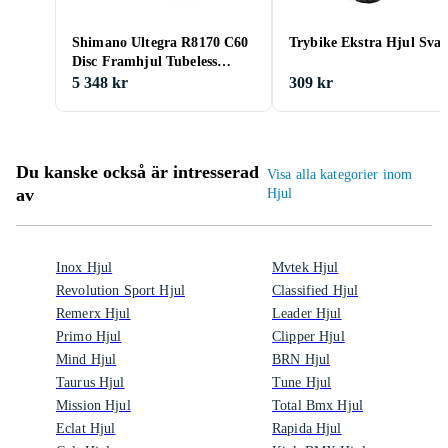
Shimano Ultegra R8170 C60
Trybike Ekstra Hjul Svar
Disc Framhjul Tubeless
Carbon 12 mm 100 700C
5 348 kr
309 kr
Du kanske också är intresserad
Visa alla kategorier inom
av
Hjul
Inox Hjul
Mvtek Hjul
Revolution Sport Hjul
Classified Hjul
Remerx Hjul
Leader Hjul
Primo Hjul
Clipper Hjul
Mind Hjul
BRN Hjul
Taurus Hjul
Tune Hjul
Mission Hjul
Total Bmx Hjul
Eclat Hjul
Rapida Hjul