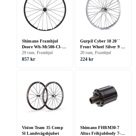
Shimano Framhjul
Gurpil Cyber 10 20´´
Deore Wh-Mt500-Cl-F
Front Wheel Silver 9 x
29" Cl Svart 29
29 tum, Framhjul
100 mm
20 tum, Framhjul
857 kr
224 kr
Vision Team 35 Comp
Shimano FHRM30-7
Sl Landsvägshjulset
Altus Frihjulsbody 7-