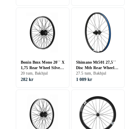
Bonin Bmx Mono 20´´ X
Shimano Mt501 27,5´´
1,75 Rear Wheel Silver
Disc Mtb Rear Wheel
10 x 142 mm
20 tum, Bakhjul
Svart 12 x 148 mm
27.5 tum, Bakhjul
Micro Spline
282 kr
1 089 kr