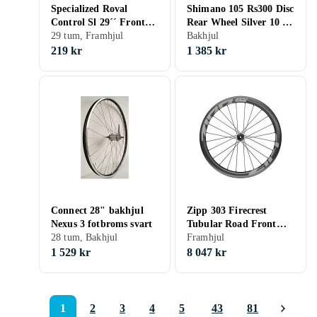
Specialized Roval
Shimano 105 Rs300 Disc
Control Sl 29´´ Front
Rear Wheel Silver 10 x
Rim Röd 29´´
29 tum, Framhjul
130 mm / /Sram HG
Bakhjul
219 kr
1 385 kr
Connect 28" bakhjul
Zipp 303 Firecrest
Nexus 3 fotbroms svart
Tubular Road Front
28 tum, Bakhjul
Wheel Svart 9 x 100
Framhjul
mm
1 529 kr
8 047 kr
1
2
3
4
5
43
81