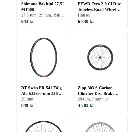
Shimano Bakhjul 27,5"
FFWD Tyro 2,0 Cl Disc
MT500
Tubeless Road Wheel
27.5 tum, 29 tum, Bakhjul
Set Svart 12 x 100 / 12 x
Hjulset
142 mm / Sram XDR
943 kr
6 849 kr
DT Swiss FR 541 Fälg
Zipp 303 S Carbon
Alu 622x30 mm 32H
Clincher Disc Brake
605g
29 tum
Front Wheel
28 tum, Framhjul
849 kr
4 783 kr