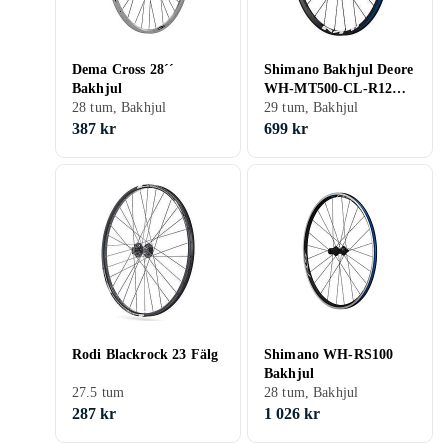
Dema Cross 28´´
Shimano Bakhjul Deore
Bakhjul
WH-MT500-CL-R12
28 tum, Bakhjul
29" CL /SRAM
29 tum, Bakhjul
387 kr
699 kr
Rodi Blackrock 23 Fälg
Shimano WH-RS100
Bakhjul
27.5 tum
28 tum, Bakhjul
287 kr
1 026 kr