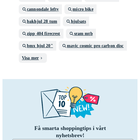
cannondale lefty
micro bike
bakhjul 28 tum
hjulsats
zipp 404 firecrest
sram mtb
bmx hjul 20"
mavic cosmic pro carbon disc
Visa mer
Få smarta shoppingtips i vårt
nyhetsbrev!