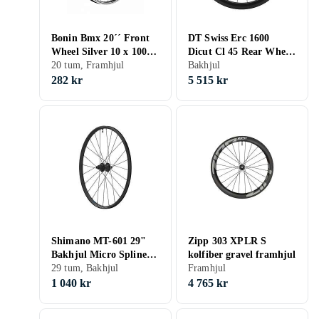
Bonin Bmx 20´´ Front
DT Swiss Erc 1600
Wheel Silver 10 x 100
Dicut Cl 45 Rear Wheel
mm
20 tum, Framhjul
Silver 12 x 142 mm
Bakhjul
Shimano/Sram HG
282 kr
5 515 kr
Shimano MT-601 29"
Zipp 303 XPLR S
Bakhjul Micro Spline
kolfiber gravel framhjul
till Thru Axle
29 tum, Bakhjul
Framhjul
1 040 kr
4 765 kr