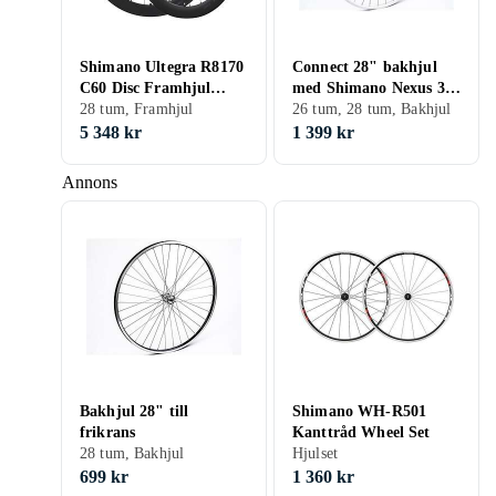
Shimano Ultegra R8170
Connect 28" bakhjul
C60 Disc Framhjul
med Shimano Nexus 3
Tubeless Carbon 12 mm
28 tum, Framhjul
växlar och fotbroms
26 tum, 28 tum, Bakhjul
100 700C
5 348 kr
1 399 kr
Annons
Bakhjul 28" till
Shimano WH-R501
frikrans
Kanttråd Wheel Set
28 tum, Bakhjul
Hjulset
699 kr
1 360 kr