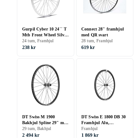
Gurpil Cyber 10 24´´ T
Connect 28" framhjul
Mtb Front Wheel Silver
med QR svart
9 x 100 mm
24 tum, Framhjul
28 tum, Framhjul
238 kr
619 kr
DT Swiss M 1900
DT Swiss E 1800 DB 30
Bakhjul Spline 29" mm
Framhjul Alu,
12X148 HG11
29 tum, Bakhjul
12x100mm TA,
Framhjul
Clincher/TL, 880g
2 494 kr
1 869 kr