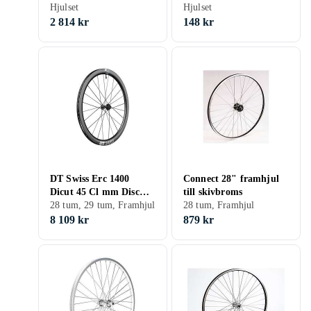
Hjulset
delad
Hjulset
2 814 kr
148 kr
DT Swiss Erc 1400
Connect 28" framhjul
Dicut 45 Cl mm Disc
till skivbroms
100
28 tum, 29 tum, Framhjul
28 tum, Framhjul
8 109 kr
879 kr