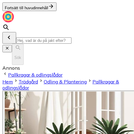
Fortsätt till huvudinnehåll
Sök
Annons
Pallkragar & odlingslådor
Hem
Trädgård
Odling & Plantering
Pallkragar &
odlingslådor