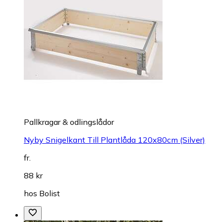
Pallkragar & odlingslådor
Nyby Snigelkant Till Plantlåda 120x80cm (Silver)
fr.
88 kr
hos
Bolist