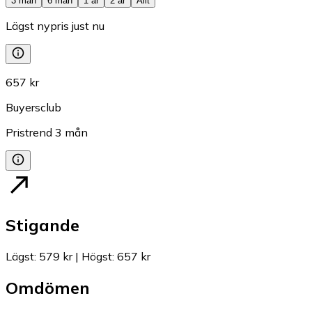
3 mån
6 mån
1 år
2 år
Allt
Lägst nypris just nu
657 kr
Buyersclub
Pristrend
3
mån
Stigande
Lägst
:
579 kr
|
Högst
:
657 kr
Omdömen