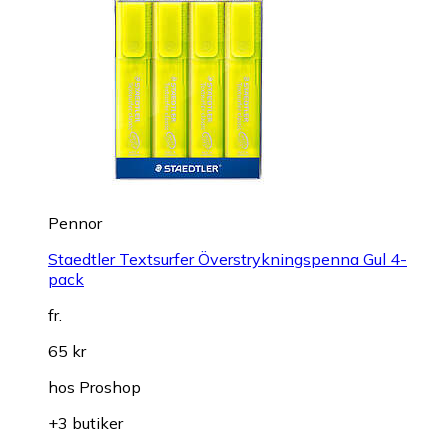
Pennor
Staedtler Textsurfer Överstrykningspenna Gul 4-
pack
fr.
65 kr
hos
Proshop
+3 butiker