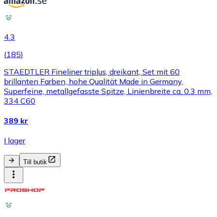
4.3
(
185
)
STAEDTLER Fineliner triplus, dreikant, Set mit 60
brillanten Farben, hohe Qualität Made in Germany,
Superfeine, metallgefasste Spitze, Linienbreite ca. 0.3 mm,
334 C60
389 kr
I lager
Till butik