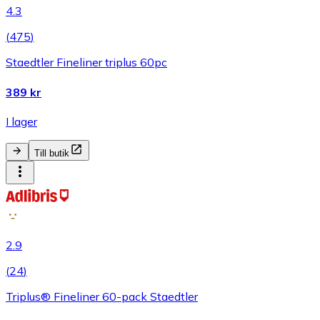
4.3
(
475
)
Staedtler Fineliner triplus 60pc
389 kr
I lager
Till butik
2.9
(
24
)
Triplus® Fineliner 60-pack Staedtler