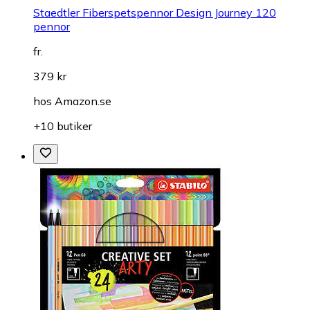
Staedtler Fiberspetspennor Design Journey 120
pennor
fr.
379 kr
hos
Amazon.se
+10 butiker