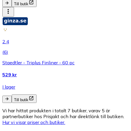
Till butik
2.4
(
6
)
Staedtler - Triplus Finliner - 60 pc
529 kr
I lager
Till butik
Vi har hittat produkten i totalt 7 butiker, varav 5 är
partnerbutiker hos Prisjakt och har direktlänk till butiken.
Hur vi visar priser och butiker.