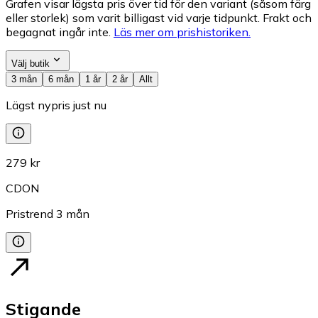
Grafen visar lägsta pris över tid för den variant (såsom färg
eller storlek) som varit billigast vid varje tidpunkt. Frakt och
begagnat ingår inte.
Läs mer om prishistoriken.
Välj butik
3 mån
6 mån
1 år
2 år
Allt
Lägst nypris just nu
279 kr
CDON
Pristrend
3
mån
Stigande