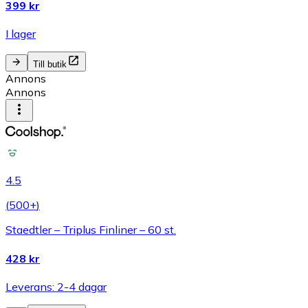
399 kr
I lager
Till butik
Annons
Annons
4.5
(
500+
)
Staedtler – Triplus Finliner – 60 st.
428 kr
Leverans: 2-4 dagar