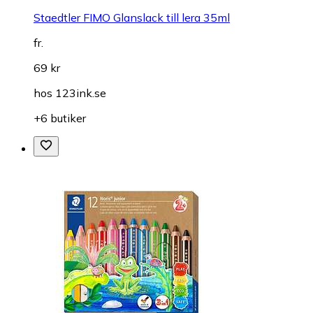
Staedtler FIMO Glanslack till lera 35ml
fr.
69 kr
hos
123ink.se
+6 butiker