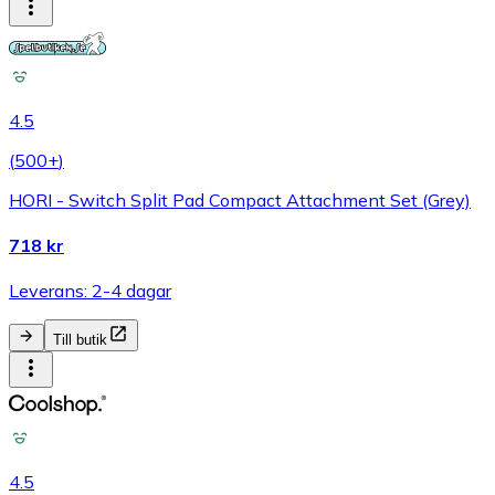
4.5
(
500+
)
HORI - Switch Split Pad Compact Attachment Set (Grey)
718 kr
Leverans: 2-4 dagar
Till butik
4.5