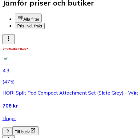
Jämför priser och butiker
Alla filter
Pris inkl. frakt
4.3
(
475
)
HORI Split Pad Compact Attachment Set (Slate Grey) - Wire
708 kr
I lager
Till butik