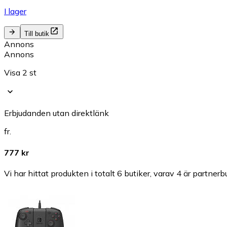
I lager
Till butik
Annons
Annons
Visa 2 st
Erbjudanden utan direktlänk
fr.
777 kr
Vi har hittat produkten i totalt 6 butiker, varav 4 är partnerbu