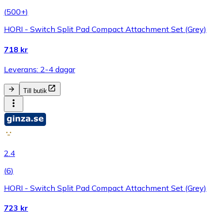
(
500+
)
HORI - Switch Split Pad Compact Attachment Set (Grey)
718 kr
Leverans: 2-4 dagar
Till butik
2.4
(
6
)
HORI - Switch Split Pad Compact Attachment Set (Grey)
723 kr