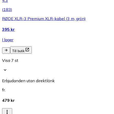
4.3
(
183
)
RØDE XLR-3 Premium XLR-kabel (3 m, grön)
395 kr
I lager
Till butik
Visa 7 st
Erbjudanden utan direktlänk
fr.
479 kr