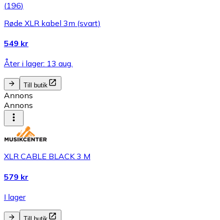
(
196
)
Røde XLR kabel 3m (svart)
549 kr
Åter i lager: 13 aug.
Till butik
Annons
Annons
XLR CABLE BLACK 3 M
579 kr
I lager
Till butik