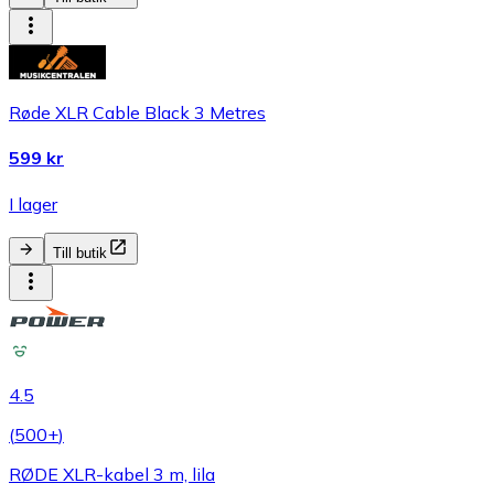
Røde XLR Cable Black 3 Metres
599 kr
I lager
Till butik
4.5
(
500+
)
RØDE XLR-kabel 3 m, lila