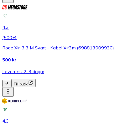
4.3
(
500+
)
Rode Xlr-3 3 M Svart - Kabel Xlr3m (698813009930)
500 kr
Leverans: 2-3 dagar
Till butik
4.3