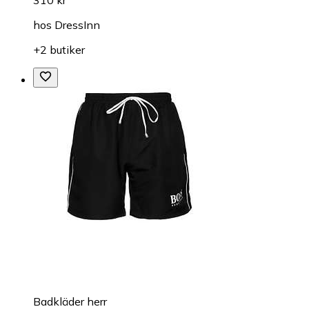
310 kr
hos
DressInn
+2 butiker
Badkläder herr