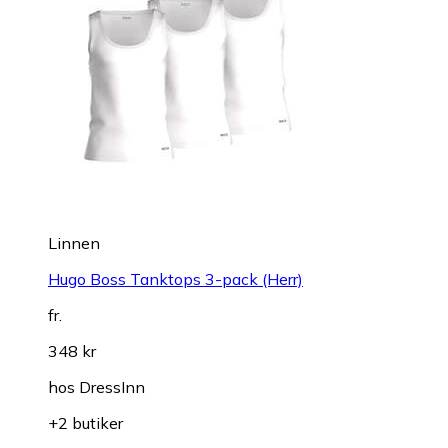
Linnen
Hugo Boss Tanktops 3-pack (Herr)
fr.
348 kr
hos
DressInn
+2 butiker