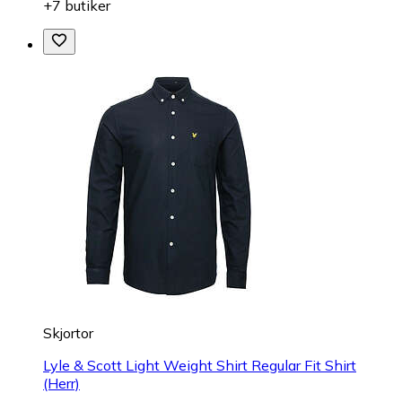
+7 butiker
Skjortor
Lyle & Scott Light Weight Shirt Regular Fit Shirt
(Herr)