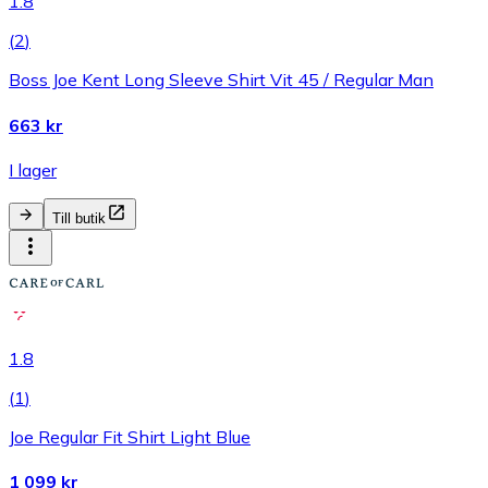
1.8
(
2
)
Boss Joe Kent Long Sleeve Shirt Vit 45 / Regular Man
663 kr
I lager
Till butik
1.8
(
1
)
Joe Regular Fit Shirt Light Blue
1 099 kr