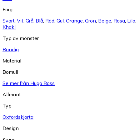
Färg
Svart
,
Vit
,
Grå
,
Blå
,
Röd
,
Gul
,
Orange
,
Grön
,
Beige
,
Rosa
,
Lila
,
Khaki
Typ av mönster
Randig
Material
Bomull
Se mer från Hugo Boss
Allmänt
Typ
Oxfordskjorta
Design
Krage