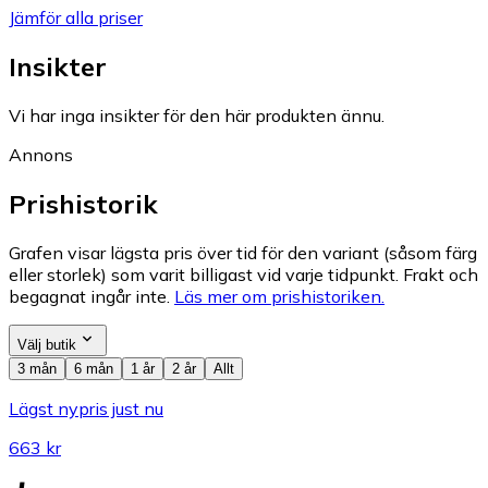
Jämför alla priser
Insikter
Vi har inga insikter för den här produkten ännu.
Annons
Prishistorik
Grafen visar lägsta pris över tid för den variant (såsom färg
eller storlek) som varit billigast vid varje tidpunkt. Frakt och
begagnat ingår inte.
Läs mer om prishistoriken.
Välj butik
3 mån
6 mån
1 år
2 år
Allt
Lägst nypris just nu
663 kr