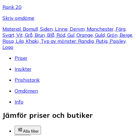
Rank 20
Skriv omdöme
Material: Bomull, Siden, Linne, Denim, Manchester, Färg:
Svart, Vit, Grå, Brun, Blå, Röd, Gul, Orange, Guld, Grön, Beige,
Rosa, Lila, Khaki, Typ av mönster: Randig, Rutig, Paisley,
Logo
Priser
Insikter
Prishistorik
Omdömen
Info
Jämför priser och butiker
Alla filter