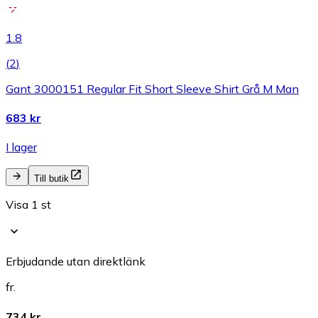
1.8
(
2
)
Gant 3000151 Regular Fit Short Sleeve Shirt Grå M Man
683 kr
I lager
Till butik
Visa 1 st
Erbjudande utan direktlänk
fr.
734 kr