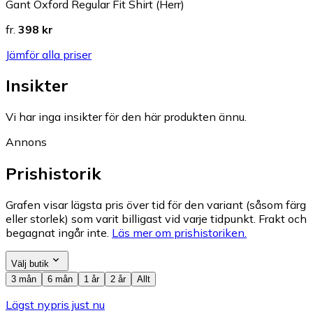
Gant Oxford Regular Fit Shirt (Herr)
fr.
398 kr
Jämför alla priser
Insikter
Vi har inga insikter för den här produkten ännu.
Annons
Prishistorik
Grafen visar lägsta pris över tid för den variant (såsom färg
eller storlek) som varit billigast vid varje tidpunkt. Frakt och
begagnat ingår inte.
Läs mer om prishistoriken.
Välj butik
3 mån
6 mån
1 år
2 år
Allt
Lägst nypris just nu