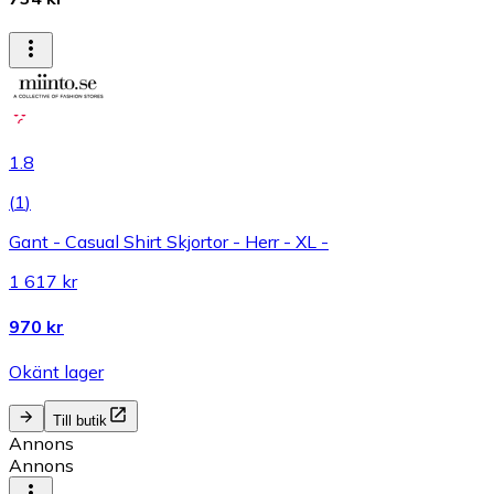
1.8
(
1
)
Gant - Casual Shirt Skjortor - Herr - XL -
1 617 kr
970 kr
Okänt lager
Till butik
Annons
Annons