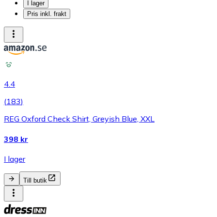
I lager
Pris inkl. frakt
4.4
(
183
)
REG Oxford Check Shirt, Greyish Blue, XXL
398 kr
I lager
Till butik