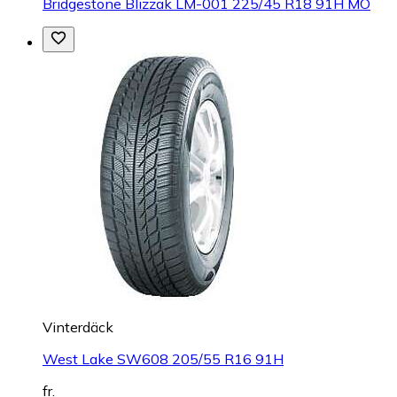
Bridgestone Blizzak LM-001 225/45 R18 91H MO
Vinterdäck
West Lake SW608 205/55 R16 91H
fr.