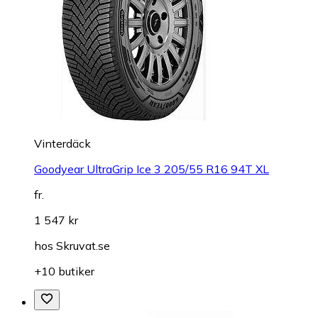
Vinterdäck
Goodyear UltraGrip Ice 3 205/55 R16 94T XL
fr.
1 547 kr
hos
Skruvat.se
+10 butiker