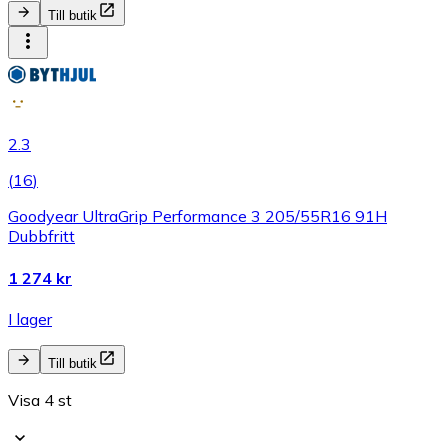
Till butik
2.3
(
16
)
Goodyear UltraGrip Performance 3 205/55R16 91H
Dubbfritt
1 274 kr
I lager
Till butik
Visa 4 st