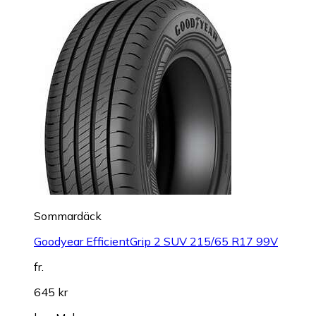
Sommardäck
Goodyear EfficientGrip 2 SUV 215/65 R17 99V
fr.
645 kr