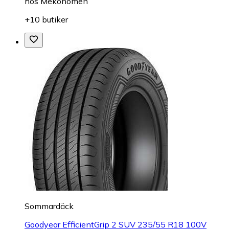
hos
Mekonomen
+10 butiker
Sommardäck
Goodyear EfficientGrip 2 SUV 235/55 R18 100V