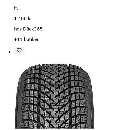
fr.
1 466 kr
hos
Däck365
+11 butiker