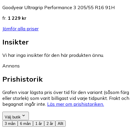
Goodyear Ultragrip Performance 3 205/55 R16 91H
fr.
1 229 kr
Jämför alla priser
Insikter
Vi har inga insikter för den här produkten ännu.
Annons
Prishistorik
Grafen visar lägsta pris över tid för den variant (såsom färg
eller storlek) som varit billigast vid varje tidpunkt. Frakt och
begagnat ingår inte.
Läs mer om prishistoriken.
Välj butik
3 mån
6 mån
1 år
2 år
Allt