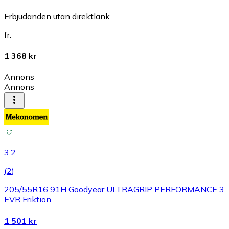
Erbjudanden utan direktlänk
fr.
1 368 kr
Annons
Annons
3.2
(
2
)
205/55R16 91H Goodyear ULTRAGRIP PERFORMANCE 3
EVR Friktion
1 501 kr