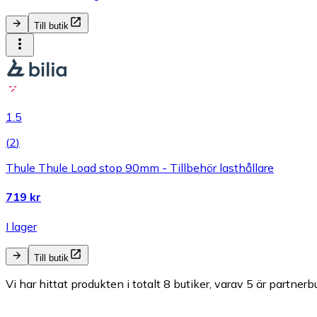
Till butik
1.5
(
2
)
Thule Thule Load stop 90mm - Tillbehör lasthållare
719 kr
I lager
Till butik
Vi har hittat produkten i totalt 8 butiker, varav 5 är partnerbu