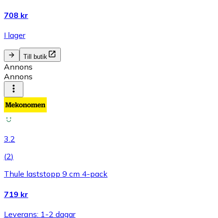
708 kr
I lager
Till butik
Annons
Annons
3.2
(
2
)
Thule laststopp 9 cm 4-pack
719 kr
Leverans: 1-2 dagar