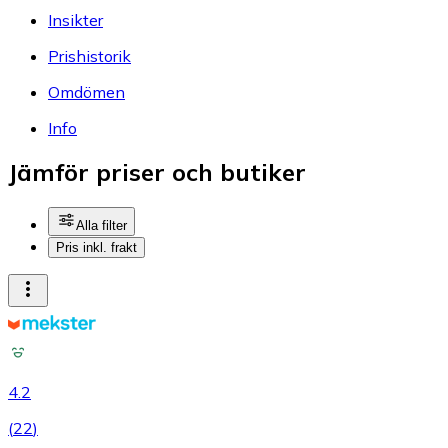
Insikter
Prishistorik
Omdömen
Info
Jämför priser och butiker
Alla filter
Pris inkl. frakt
4.2
(
22
)