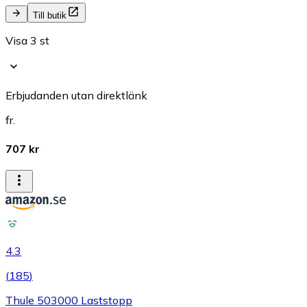
Till butik
Visa 3 st
Erbjudanden utan direktlänk
fr.
707 kr
4.3
(
185
)
Thule 503000 Laststopp