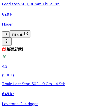
Load stop 503, 90mm Thule Pro
629 kr
I lager
Till butik
4.3
(
500+
)
Thule Last Stop 503 - 9 Cm - 4 Stk
649 kr
Leverans: 2-4 dagar