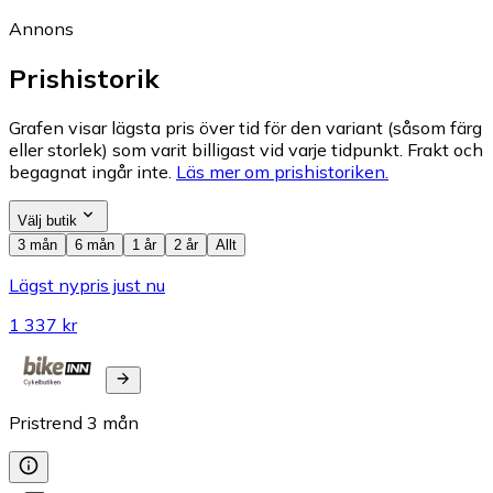
Annons
Prishistorik
Grafen visar lägsta pris över tid för den variant (såsom färg
eller storlek) som varit billigast vid varje tidpunkt. Frakt och
begagnat ingår inte.
Läs mer om prishistoriken.
Välj butik
3 mån
6 mån
1 år
2 år
Allt
Lägst nypris just nu
1 337 kr
Pristrend
3
mån