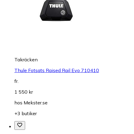
Takräcken
Thule Fotsats Raised Rail Evo 710410
fr.
1 550 kr
hos
Mekster.se
+3 butiker