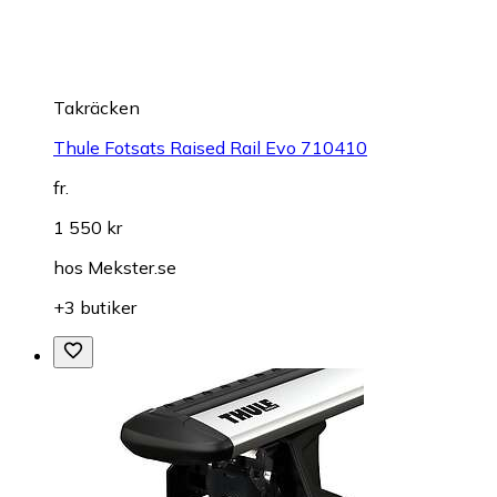
Takräcken
Thule Fotsats Raised Rail Evo 710410
fr.
1 550 kr
hos
Mekster.se
+3 butiker