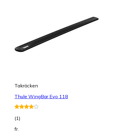
Takräcken
Thule WingBar Evo 118
(
1
)
fr.