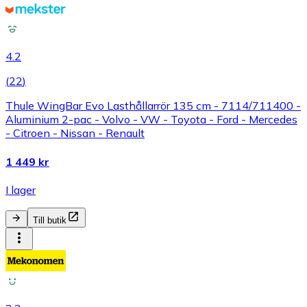
4.2
(
22
)
Thule WingBar Evo Lasthållarrör 135 cm - 7114/711400 -
Aluminium 2-pac - Volvo - VW - Toyota - Ford - Mercedes
- Citroen - Nissan - Renault
1 449 kr
I lager
Till butik