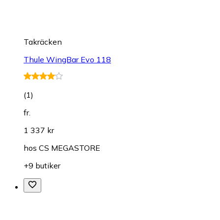
Takräcken
Thule WingBar Evo 118
(
1
)
fr.
1 337 kr
hos
CS MEGASTORE
+9 butiker