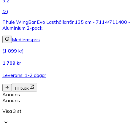
3.2
(
2
)
Thule WingBar Evo Lasthållarrör 135 cm - 7114/711400 -
Aluminium 2-pack
Medlemspris
(1 899 kr)
1 709 kr
Leverans: 1-2 dagar
Till butik
Annons
Annons
Visa 3 st