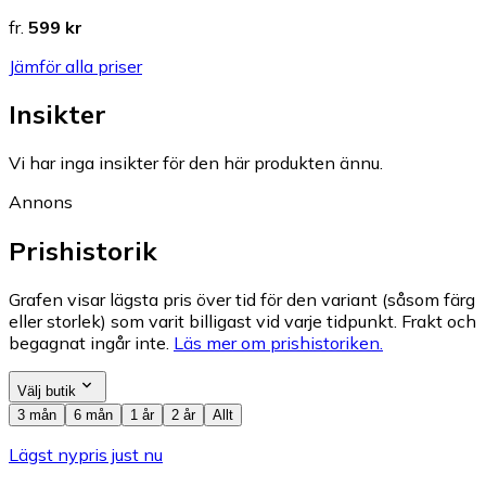
fr.
599 kr
Jämför alla priser
Insikter
Vi har inga insikter för den här produkten ännu.
Annons
Prishistorik
Grafen visar lägsta pris över tid för den variant (såsom färg
eller storlek) som varit billigast vid varje tidpunkt. Frakt och
begagnat ingår inte.
Läs mer om prishistoriken.
Välj butik
3 mån
6 mån
1 år
2 år
Allt
Lägst nypris just nu