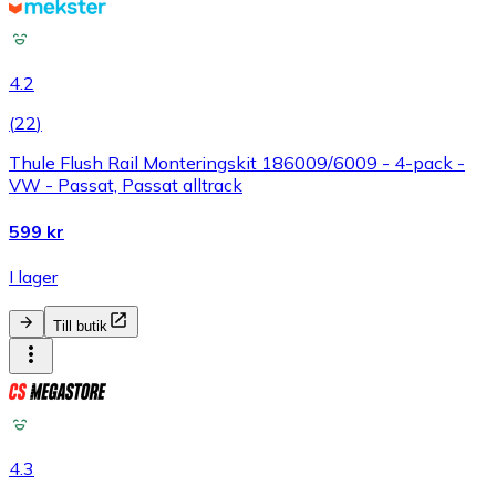
4.2
(
22
)
Thule Flush Rail Monteringskit 186009/6009 - 4-pack -
VW - Passat, Passat alltrack
599 kr
I lager
Till butik
4.3