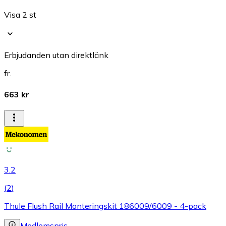
Visa 2 st
Erbjudanden utan direktlänk
fr.
663 kr
3.2
(
2
)
Thule Flush Rail Monteringskit 186009/6009 - 4-pack
Medlemspris