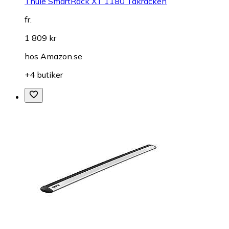
Thule SmartRack XT 1180 Takräcken
fr.
1 809 kr
hos
Amazon.se
+4 butiker