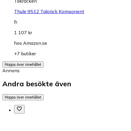
Takräcken
Thule 9512 Takräck Komponent
fr.
1 107 kr
hos
Amazon.se
+7 butiker
Hoppa över innehållet
Annons
Andra besökte även
Hoppa över innehållet