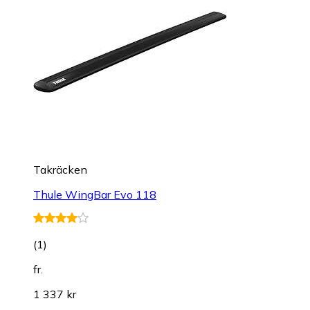
Takräcken
Thule WingBar Evo 118
(
1
)
fr.
1 337 kr