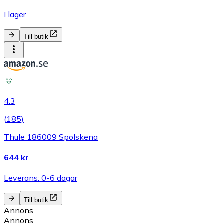
I lager
Till butik
4.3
(
185
)
Thule 186009 Spolskena
644 kr
Leverans: 0-6 dagar
Till butik
Annons
Annons