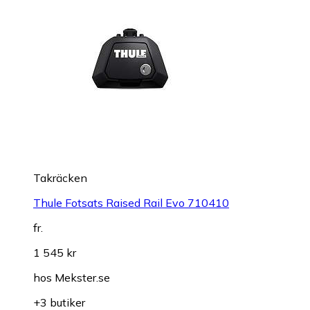
Takräcken
Thule Fotsats Raised Rail Evo 710410
fr.
1 545 kr
hos
Mekster.se
+3 butiker