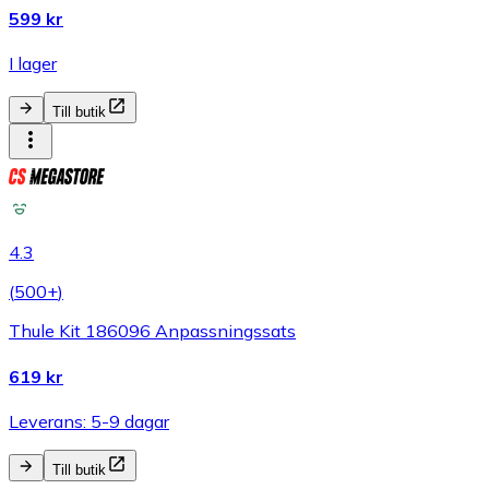
599 kr
I lager
Till butik
4.3
(
500+
)
Thule Kit 186096 Anpassningssats
619 kr
Leverans: 5-9 dagar
Till butik