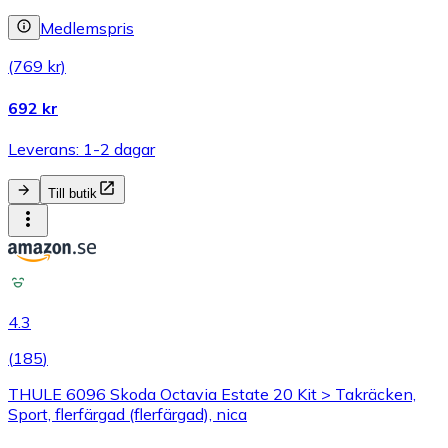
Medlemspris
(769 kr)
692 kr
Leverans: 1-2 dagar
Till butik
4.3
(
185
)
THULE 6096 Skoda Octavia Estate 20 Kit > Takräcken,
Sport, flerfärgad (flerfärgad), nica