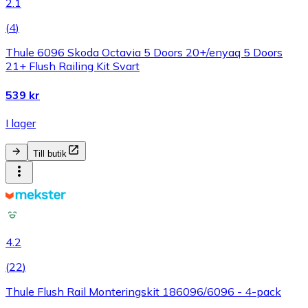
2.1
(
4
)
Thule 6096 Skoda Octavia 5 Doors 20+/enyaq 5 Doors
21+ Flush Railing Kit Svart
539 kr
I lager
Till butik
4.2
(
22
)
Thule Flush Rail Monteringskit 186096/6096 - 4-pack