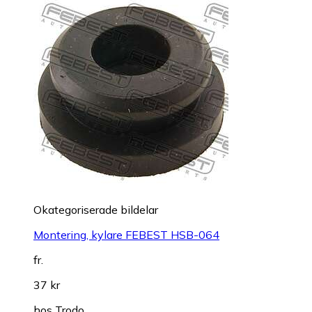
Okategoriserade bildelar
Montering, kylare FEBEST HSB-064
fr.
37 kr
hos
Trodo