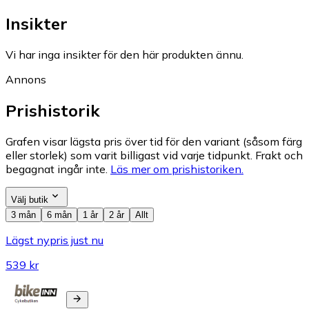
Insikter
Vi har inga insikter för den här produkten ännu.
Annons
Prishistorik
Grafen visar lägsta pris över tid för den variant (såsom färg
eller storlek) som varit billigast vid varje tidpunkt. Frakt och
begagnat ingår inte.
Läs mer om prishistoriken.
Välj butik
3 mån
6 mån
1 år
2 år
Allt
Lägst nypris just nu
539 kr