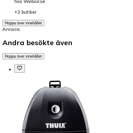
hos
Weboil.se
+3 butiker
Hoppa över innehållet
Annons
Andra besökte även
Hoppa över innehållet