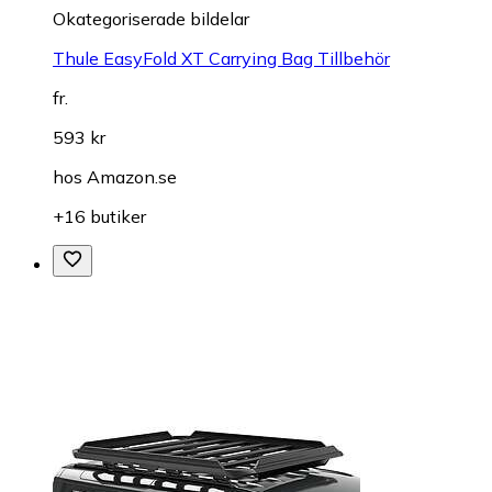
Okategoriserade bildelar
Thule EasyFold XT Carrying Bag Tillbehör
fr.
593 kr
hos
Amazon.se
+16 butiker