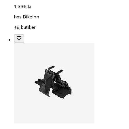
1 336 kr
hos
BikeInn
+8 butiker