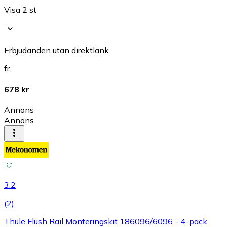
Visa 2 st
Erbjudanden utan direktlänk
fr.
678 kr
Annons
Annons
3.2
(
2
)
Thule Flush Rail Monteringskit 186096/6096 - 4-pack