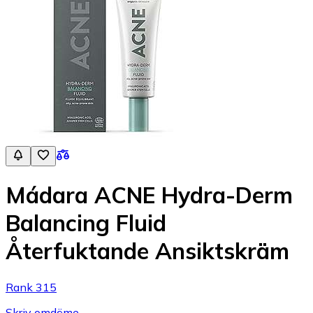
Mádara ACNE Hydra-Derm
Balancing Fluid
Återfuktande Ansiktskräm
Rank 315
Skriv omdöme