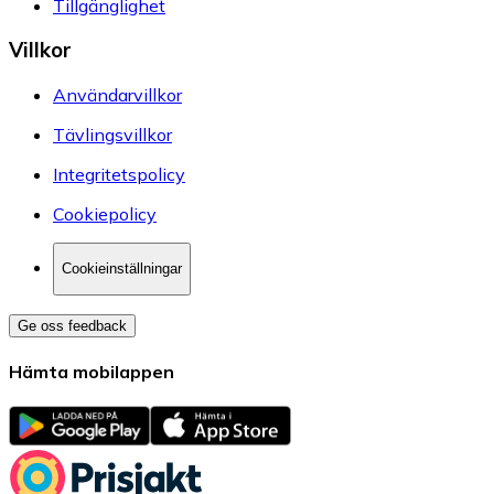
Om oss
Om Prisjakt
Vanliga frågor
Kontakta oss
Jobba hos oss
Nyhetsrum
Investor Relations
Tillgänglighet
Villkor
Användarvillkor
Tävlingsvillkor
Integritetspolicy