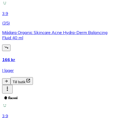
3.9
(
35
)
Mádara Organic Skincare Acne Hydra-Derm Balancing
Fluid 40 ml
166 kr
I lager
Till butik
3.9