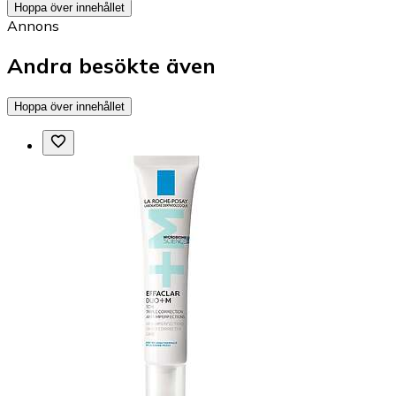
Peeling
The Ordinary Glycolic Acid 7% Exfoliating Toner
100ml
fr.
95 kr
hos
flaconi
+14 butiker
Hoppa över innehållet
Annons
Andra besökte även
Hoppa över innehållet