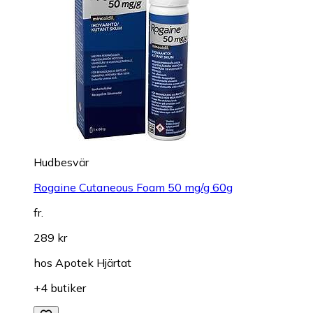
fr.
139 kr
hos
Ksisters.se
+15 butiker