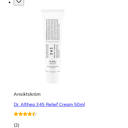
Hudbesvär
Rogaine Cutaneous Foam 50 mg/g 60g
fr.
289 kr
hos
Apotek Hjärtat
+4 butiker