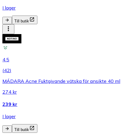
I lager
Till butik
4.5
(
42
)
MÁDARA Acne Fuktgivande vätska för ansikte 40 ml
274 kr
239 kr
I lager
Till butik