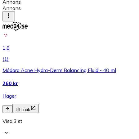
Annons
Annons
1.8
(
1
)
Mádara Acne Hydra-Derm Balancing Fluid - 40 ml
260 kr
I lager
Till butik
Visa 3 st