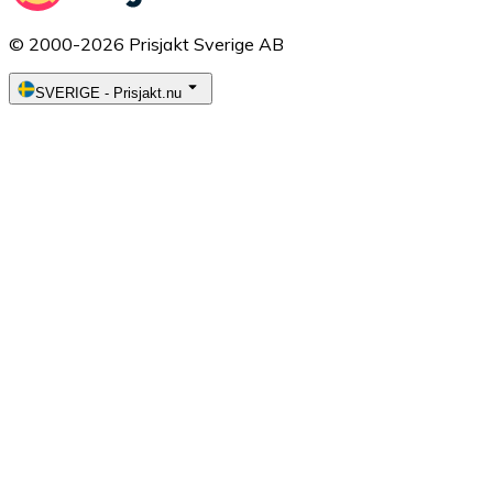
Cookiepolicy
Cookieinställningar
Ge oss feedback
Hämta mobilappen
© 2000-2026 Prisjakt Sverige AB
SVERIGE
-
Prisjakt.nu