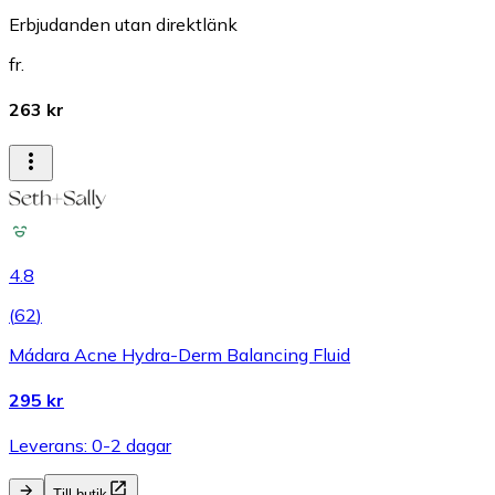
Erbjudanden utan direktlänk
fr.
263 kr
4.8
(
62
)
Mádara Acne Hydra-Derm Balancing Fluid
295 kr
Leverans: 0-2 dagar
Till butik