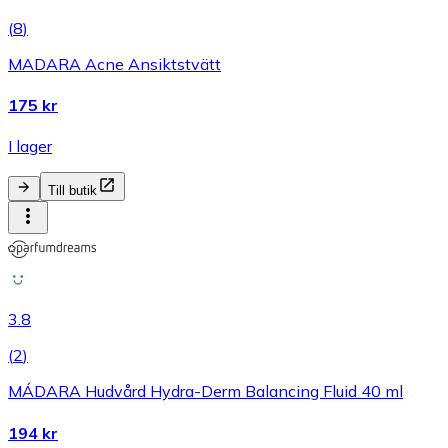
(
8
)
MADARA Acne Ansiktstvätt
175 kr
I lager
Till butik
3.8
(
2
)
MÁDARA Hudvård Hydra-Derm Balancing Fluid 40 ml
194 kr