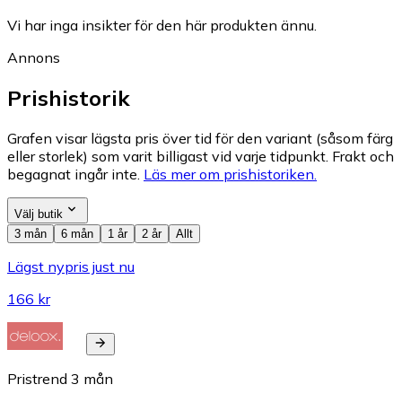
Vi har inga insikter för den här produkten ännu.
Annons
Prishistorik
Grafen visar lägsta pris över tid för den variant (såsom färg
eller storlek) som varit billigast vid varje tidpunkt. Frakt och
begagnat ingår inte.
Läs mer om prishistoriken.
Välj butik
3 mån
6 mån
1 år
2 år
Allt
Lägst nypris just nu
166 kr
Pristrend
3
mån