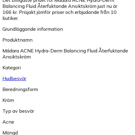
Det billigaste priset för Mádara ACNE Hydra-Derm
Balancing Fluid Återfuktande Ansiktskräm just nu är
166 kr.
Prisjakt jämför priser och erbjudande från 10
butiker.
Grundläggande information
Produktnamn
Mádara ACNE Hydra-Derm Balancing Fluid Återfuktande
Ansiktskräm
Kategori
Hudbesvär
Beredningsform
Kräm
Typ av besvär
Acne
Mängd