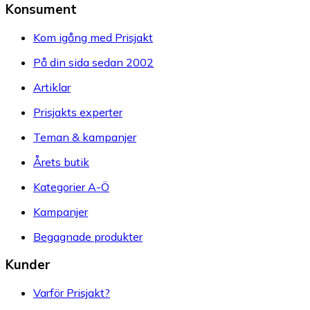
+20 butiker
Hoppa över innehållet
Annons
Annons
Ge oss feedback
Hämta mobilappen
Konsument
Kom igång med Prisjakt
På din sida sedan 2002
Artiklar
Prisjakts experter