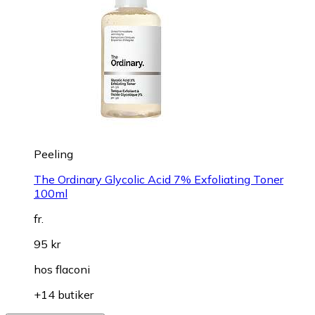
fr.
161 kr
hos
Meds
+19 butiker