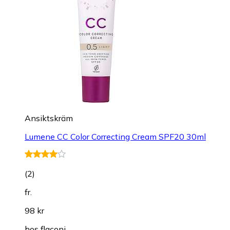
Ansiktskräm
Lumene CC Color Correcting Cream SPF20 30ml
(
2
)
fr.
98 kr
hos
flaconi