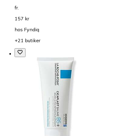
Ansiktskräm
Dr. Althea 345 Relief Cream 50ml
(
2
)
fr.
157 kr
hos
Fyndiq
+21 butiker