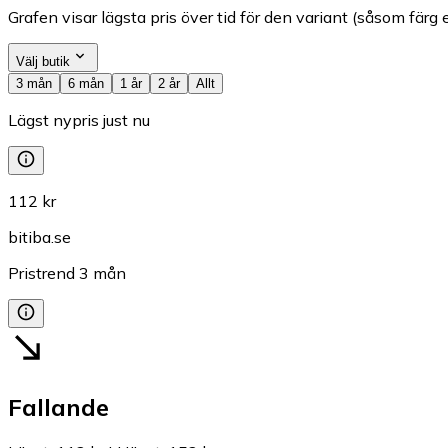
Grafen visar lägsta pris över tid för den variant (såsom färg e
Välj butik
3 mån
6 mån
1 år
2 år
Allt
Lägst nypris just nu
112 kr
bitiba.se
Pristrend
3
mån
Fallande