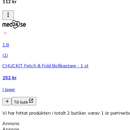
112 kr
1.8
(
1
)
CHUCKIT Fetch & Fold Bollkastare - 1 st
152 kr
I lager
Till butik
Vi har hittat produkten i totalt 2 butiker, varav 1 är partnerbu
Annons
Annons