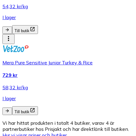
54,32 kr/kg
I lager
Till butik
Mera Pure Sensitive Junior Turkey & Rice
729 kr
58,32 kr/kg
I lager
Till butik
Vi har hittat produkten i totalt 4 butiker, varav 4 är
partnerbutiker hos Prisjakt och har direktlänk till butiken.
Hur vi visar priser och butiker.