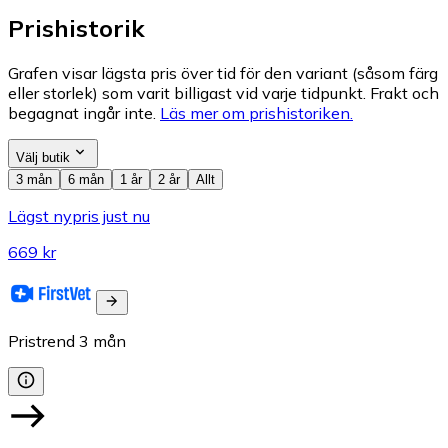
Prishistorik
Grafen visar lägsta pris över tid för den variant (såsom färg
eller storlek) som varit billigast vid varje tidpunkt. Frakt och
begagnat ingår inte.
Läs mer om prishistoriken.
Välj butik
3 mån
6 mån
1 år
2 år
Allt
Lägst nypris just nu
669 kr
Pristrend
3
mån