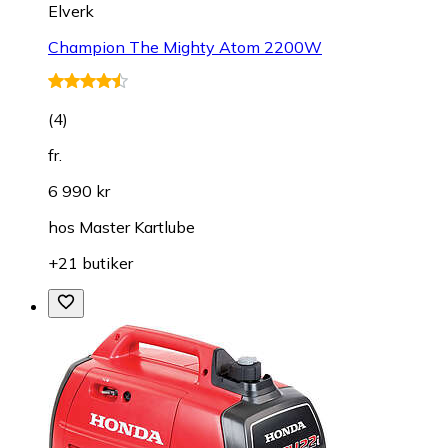
Elverk
Champion The Mighty Atom 2200W
(
4
)
fr.
6 990 kr
hos
Master Kartlube
+21 butiker