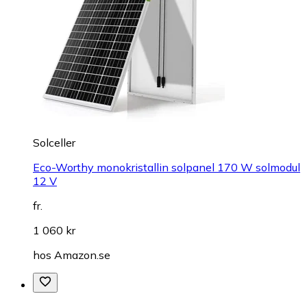
Solceller
Eco-Worthy monokristallin solpanel 170 W solmodul
12 V
fr.
1 060 kr
hos
Amazon.se