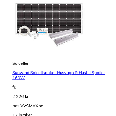
Solceller
Sunwind Solcellspaket Husvagn & Husbil Spoiler
160W
fr.
2 226 kr
hos
VVSMAX.se
+2 butiker