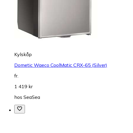
Kylskåp
Dometic Waeco CoolMatic CRX-65 (Silver)
fr.
1 419 kr
hos
SeaSea