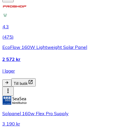
4.3
(
475
)
EcoFlow 160W Lightweight Solar Panel
2 572 kr
I lager
Till butik
Solpanel 160w Flex Pro Supply
3 190 kr