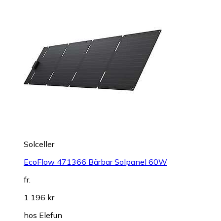
Solceller
EcoFlow 471366 Bärbar Solpanel 60W
fr.
1 196 kr
hos
Elefun