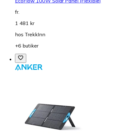
EcoFlow 100W Solar Panel (Flexible)
fr.
1 481 kr
hos
TrekkInn
+6 butiker