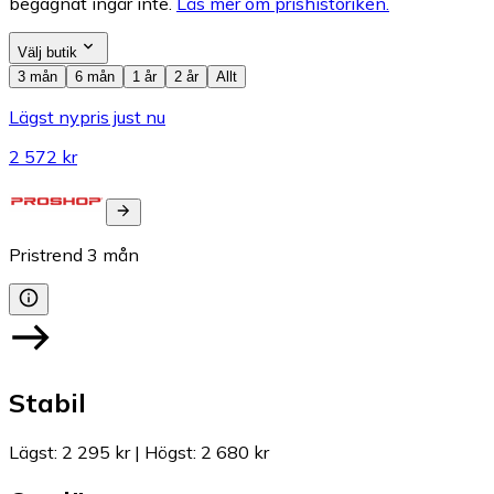
begagnat ingår inte.
Läs mer om prishistoriken.
Välj butik
3 mån
6 mån
1 år
2 år
Allt
Lägst nypris just nu
2 572 kr
Pristrend
3
mån
Stabil
Lägst
:
2 295 kr
|
Högst
:
2 680 kr