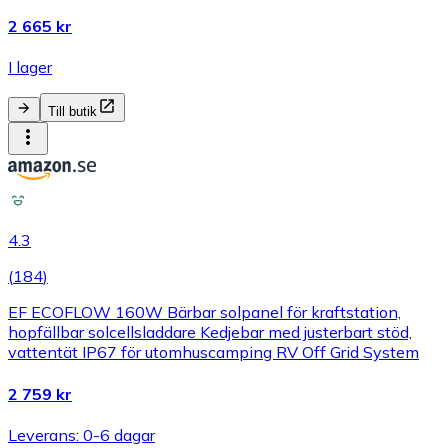
2 665 kr
I lager
Till butik
4.3
(
184
)
EF ECOFLOW 160W Bärbar solpanel för kraftstation,
hopfällbar solcellsladdare Kedjebar med justerbart stöd,
vattentät IP67 för utomhuscamping RV Off Grid System
2 759 kr
Leverans: 0-6 dagar