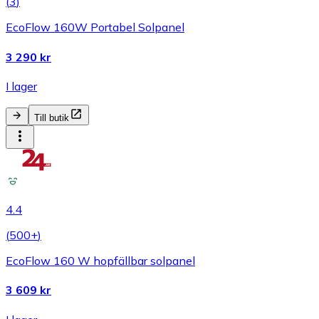
(
3
)
EcoFlow 160W Portabel Solpanel
3 290 kr
I lager
Till butik
4.4
(
500+
)
EcoFlow 160 W hopfällbar solpanel
3 609 kr