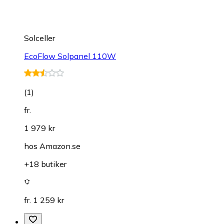
Solceller
EcoFlow Solpanel 110W
(
1
)
fr.
1 979 kr
hos
Amazon.se
+18 butiker
fr. 1 259 kr