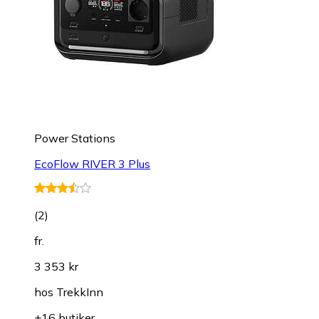
Power Stations
EcoFlow RIVER 3 Plus
(
2
)
fr.
3 353 kr
hos
TrekkInn
+16 butiker