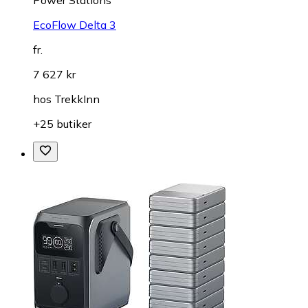
EcoFlow Delta 3
fr.
7 627 kr
hos
TrekkInn
+25 butiker