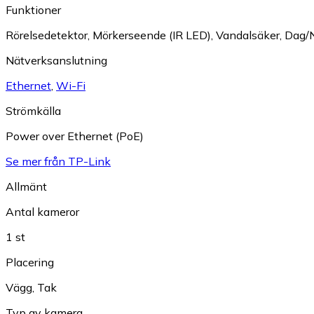
Funktioner
Rörelsedetektor
,
Mörkerseende (IR LED)
,
Vandalsäker
,
Dag/N
Nätverksanslutning
Ethernet
,
Wi-Fi
Strömkälla
Power over Ethernet (PoE)
Se mer från TP-Link
Allmänt
Antal kameror
1 st
Placering
Vägg
,
Tak
Typ av kamera