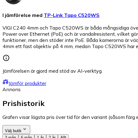
I jämförelse med
TP-Link Tapo C520WS
VIGI C240 4mm och Tapo C520WS är båda mångsidiga överva
Power over Ethernet (PoE) och är vandalresistent, vilket
funktioner, men den stöder inte PoE. Båda kamerorna är vä
4mm ett fast objektiv på 4 mm, medan Tapo C520WS har ett 
Jämförelsen är gjord med stöd av AI-verktyg.
Jämför produkter
Annons
Prishistorik
Grafen visar lägsta pris över tid för den variant (såsom färg e
Välj butik
3 mån
6 mån
1 år
2 år
Allt