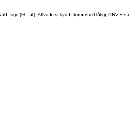
att-läge (IR-cut)
,
Allvädersskydd (damm/fukttålig)
,
ONVIF-st