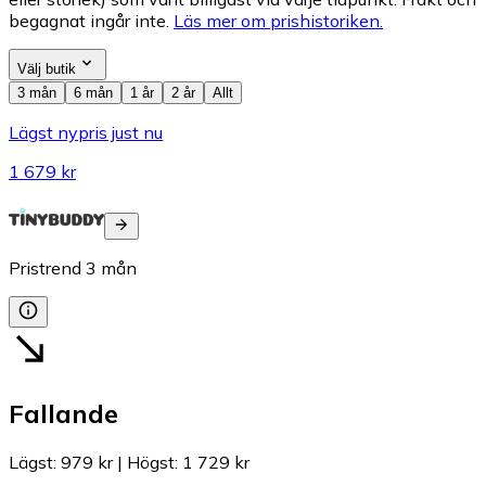
begagnat ingår inte.
Läs mer om prishistoriken.
Välj butik
3 mån
6 mån
1 år
2 år
Allt
Lägst nypris just nu
1 679 kr
Pristrend
3
mån
Fallande
Lägst
:
979 kr
|
Högst
:
1 729 kr