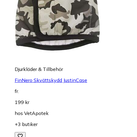
Djurkläder & Tillbehör
FinNero Skvättskydd JustinCase
fr.
199 kr
hos
VetApotek
+3 butiker