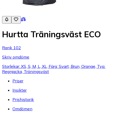
Hurtta Träningsväst ECO
Rank 102
Skriv omdöme
Storlekar: XS, S, M, L, XL, Färg: Svart, Brun, Orange, Typ:
Regnjacka, Träningsväst
Priser
Insikter
Prishistorik
Omdömen