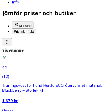
Info
Jämför priser och butiker
Alla filter
Pris inkl. frakt
4.2
(
12
)
Träningsväst för hund Hurtta ECO, återvunnet material,
Blackberry – Storlek M
1 679 kr
I lager